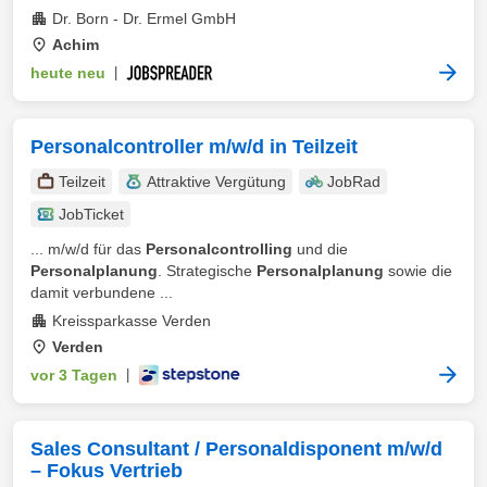
Dr. Born - Dr. Ermel GmbH
Achim
heute neu
|
Personalcontroller m/w/d in Teilzeit
Teilzeit
Attraktive Vergütung
JobRad
JobTicket
... m/w/d für das
Personalcontrolling
und die
Personalplanung
. Strategische
Personalplanung
sowie die
damit verbundene ...
Kreissparkasse Verden
Verden
vor 3 Tagen
|
Sales Consultant / Personaldisponent m/w/d
– Fokus Vertrieb