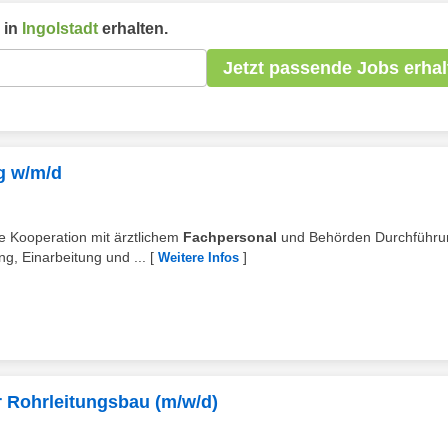
 in
Ingolstadt
erhalten.
Jetzt passende Jobs erhal
g w/m/d
e Kooperation mit ärztlichem
Fachpersonal
und Behörden Durchführu
g, Einarbeitung und ...
[
]
Weitere Infos
 Rohrleitungsbau (m/w/d)