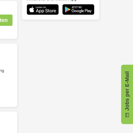
ten
ng
Jobs per E-Mail