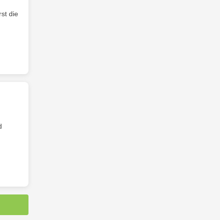
st die
d