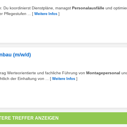
: Du koordinierst Dienstpläne, managst
Personalausfälle
und optimier
r Pflegestufen ...
[
]
Weitere Infos
nbau (m/w/d)
ftrag Werteorientierte und fachliche Führung von
Montagepersonal
un
ich der Einhaltung von ...
[
]
Weitere Infos
TERE TREFFER ANZEIGEN