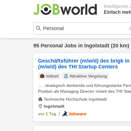
Intelligent
Einfach meh
95
Personal
Jobs in
Ingolstadt
(20 km)
Geschäftsführer (m/w/d) des brigk in
(m/w/d) des THI Startup Centers
Vollzeit
Attraktive Vergütung
... , strategisch denkende und führungsstarke Per
Position als Managing Director m/w/d des THI Star
Technische Hochschule Ingolstadt
Ingolstadt
vor 1 Tag
|