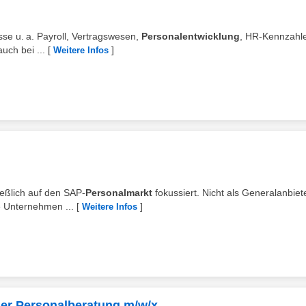
sse u. a. Payroll, Vertragswesen,
Personalentwicklung
, HR‑Kennzahl
uch bei ...
[
]
Weitere Infos
ließlich auf den SAP-
Personalmarkt
fokussiert. Nicht als Generalanbiete
e Unternehmen ...
[
]
Weitere Infos
der Personalberatung m/w/x