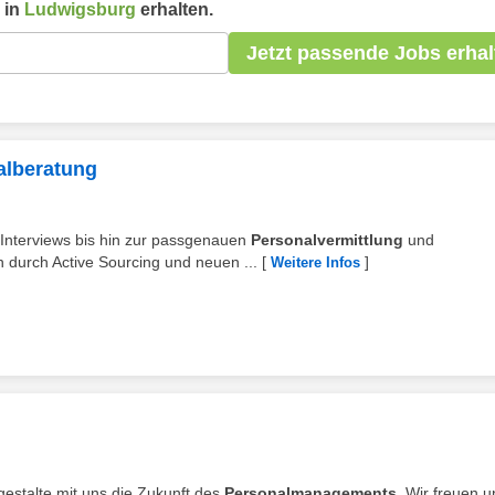
 in
Ludwigsburg
erhalten.
Jetzt passende Jobs erhal
alberatung
n Interviews bis hin zur passgenauen
Personalvermittlung
und
durch Active Sourcing und neuen ...
[
]
Weitere Infos
gestalte mit uns die Zukunft des
Personalmanagements
. Wir freuen u