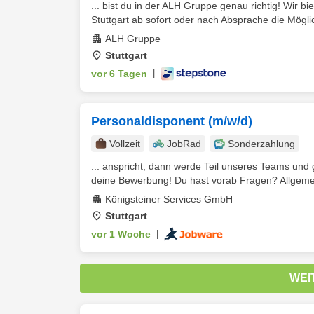
... bist du in der ALH Gruppe genau richtig! Wir bi
Stuttgart ab sofort oder nach Absprache die Mögli
ALH Gruppe
Stuttgart
vor 6 Tagen
|
Personaldisponent (m/w/d)
Vollzeit
JobRad
Sonderzahlung
... anspricht, dann werde Teil unseres Teams und 
deine Bewerbung! Du hast vorab Fragen? Allgemein
Königsteiner Services GmbH
Stuttgart
vor 1 Woche
|
WEI