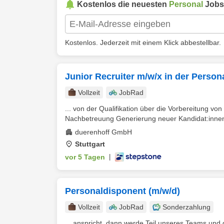
Kostenlos die neuesten
Personal
Jobs
Kostenlos. Jederzeit mit einem Klick abbestellbar.
Junior Recruiter m/w/x in der Person
Vollzeit
JobRad
... von der Qualifikation über die Vorbereitung vo
Nachbetreuung Generierung neuer Kandidat:innen 
duerenhoff GmbH
Stuttgart
vor 5 Tagen
|
Personaldisponent (m/w/d)
Vollzeit
JobRad
Sonderzahlung
... anspricht, dann werde Teil unseres Teams und 