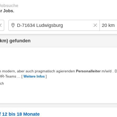
e Jobsuche
r Jobs.
 km) gefunden
nen modern, aber auch pragmatisch agierenden
Personalleiter
m/w/d . D
HR-Teams ...
[
]
Weitere Infos
rch
f 12 bis 18 Monate