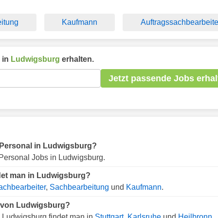
itung
Kaufmann
Auftragssachbearbeite
 in
Ludwigsburg
erhalten.
Jetzt passende Jobs erhal
ür Personal in Ludwigsburg?
Personal Jobs in Ludwigsburg.
ndet man in Ludwigsburg?
achbearbeiter
,
Sachbearbeitung
und
Kaufmann
.
e von Ludwigsburg?
 Ludwigsburg findet man in
Stuttgart
,
Karlsruhe
und
Heilbronn
.