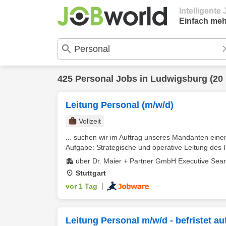
Intelligent
Einfach meh
425
Personal
Jobs in
Ludwigsburg
(20
Leitung Personal (m/w/d)
Vollzeit
... suchen wir im Auftrag unseres Mandanten ei
Aufgabe: Strategische und operative Leitung des 
über Dr. Maier + Partner GmbH Executive Sea
Stuttgart
vor 1 Tag
|
Leitung Personal m/w/d - befristet au