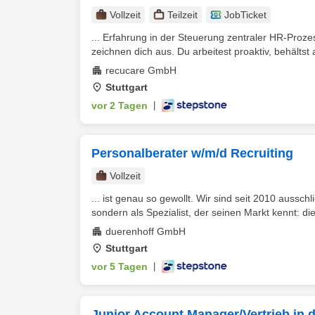
Vollzeit
Teilzeit
JobTicket
... Erfahrung in der Steuerung zentraler HR‑Proze
zeichnen dich aus. Du arbeitest proaktiv, behältst a
recucare GmbH
Stuttgart
vor 2 Tagen
|
Personalberater w/m/d Recruiting
Vollzeit
... ist genau so gewollt. Wir sind seit 2010 aussch
sondern als Spezialist, der seinen Markt kennt: di
duerenhoff GmbH
Stuttgart
vor 5 Tagen
|
Junior Account Manager/Vertrieb in 