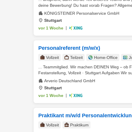
deine Bewerbung! Du hast vorab Fragen? Allgemein
KÖNIGSTEINER Personalservice GmbH
Stuttgart
vor 1 Woche
|
Personalreferent (m/w/x)
Vollzeit
Teilzeit
Home-Office
J
... Teammitglied. Wir machen DEINEN Weg – ob 
Festanstellung, Vollzeit · Stuttgart Aufgaben Wir s
Arverio Deutschland GmbH
Stuttgart
vor 1 Woche
|
Praktikant m/w/d Personalentwickl
Vollzeit
Praktikum