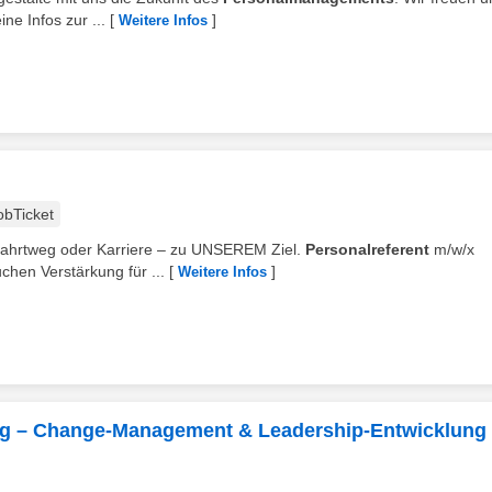
e Infos zur ...
[
]
Weitere Infos
obTicket
Fahrtweg oder Karriere – zu UNSEREM Ziel.
Personalreferent
m/w/x
uchen Verstärkung für ...
[
]
Weitere Infos
ung – Change-Management & Leadership-Entwicklung