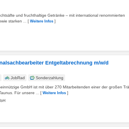
uchtsäfte und fruchthaltige Getränke – mit international renommierten
ie starken ...
[
]
Weitere Infos
onalsachbearbeiter Entgeltabrechnung m/w/d
JobRad
Sonderzahlung
innützige GmbH ist mit über 270 Mitarbeitenden einer der großen Tr
aunus. Für unsere ...
[
]
Weitere Infos
mbH