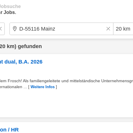
e Jobsuche
r Jobs.
20 km) gefunden
 dual, B.A. 2026
dem Frosch! Als familiengeleitete und mittelständische Unternehmensg
rnationalen ...
[
]
Weitere Infos
ion / HR