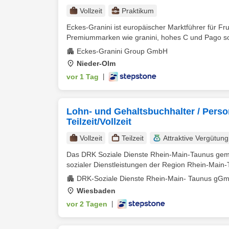
Vollzeit
Praktikum
Eckes-Granini ist europäischer Marktführer für Fr
Premiummarken wie granini, hohes C und Pago sow
Eckes-Granini Group GmbH
Nieder-Olm
vor 1 Tag
|
Lohn- und Gehaltsbuchhalter / Pers
Teilzeit/Vollzeit
Vollzeit
Teilzeit
Attraktive Vergütung
Das DRK Soziale Dienste Rhein-Main-Taunus geme
sozialer Dienstleistungen der Region Rhein-Main-T
DRK-Soziale Dienste Rhein-Main- Taunus gG
Wiesbaden
vor 2 Tagen
|