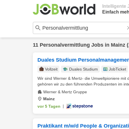
Intelligent
Einfach meh
11
Personalvermittlung
Jobs in
Mainz
(
Duales Studium Personalmanagement
Vollzeit
Duales Studium
JobTicket
Wir sind Werner & Mertz- die Umweltpioniere mit 
gehören wir zu den führenden Produzenten im inte
Werner & Mertz Gruppe
Mainz
vor 5 Tagen
|
Praktikant m/w/d People & Organizat