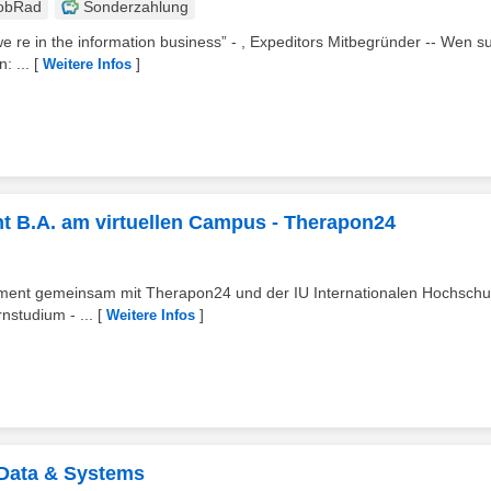
obRad
Sonderzahlung
we re in the information business” - , Expeditors Mitbegründer -- Wen 
: ...
[
]
Weitere Infos
 B.A. am virtuellen Campus - Therapon24
ment gemeinsam mit Therapon24 und der IU Internationalen Hochschul
nstudium - ...
[
]
Weitere Infos
 Data & Systems