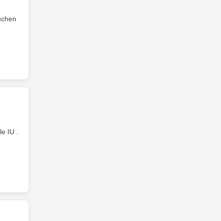
suchen
e IU .