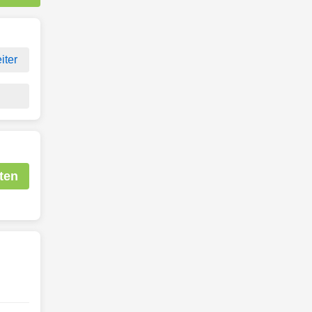
iter
ten