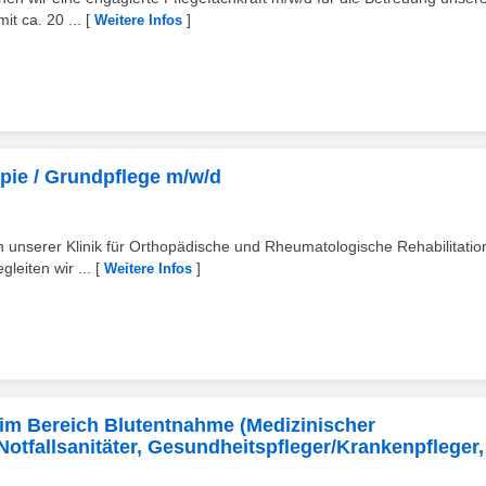
it ca. 20 ...
[
]
Weitere Infos
apie / Grundpflege m/w/d
unserer Klinik für Orthopädische und Rheumatologische Rehabilitatio
leiten wir ...
[
]
Weitere Infos
H
 im Bereich Blutentnahme (Medizinischer
Notfallsanitäter, Gesundheitspfleger/Krankenpfleger,