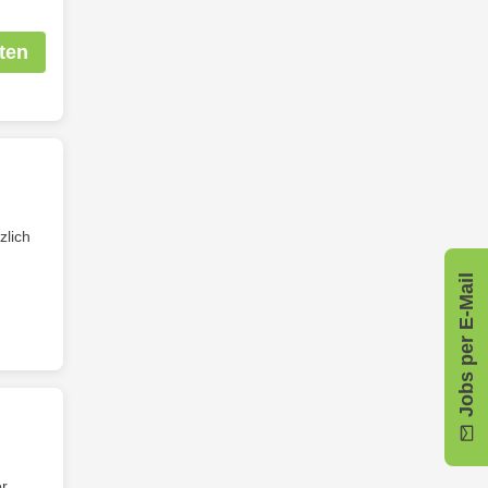
ten
zlich
Jobs per E-Mail
er