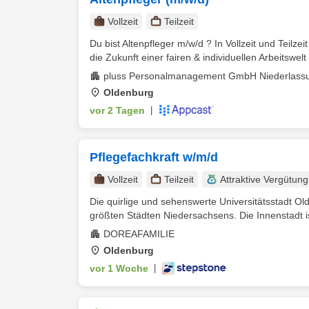
Vollzeit
Teilzeit
Du bist Altenpfleger m/w/d ? In Vollzeit und Teilz
die Zukunft einer fairen & individuellen Arbeitswelt 
pluss Personalmanagement GmbH Niederlassu
Oldenburg
vor 2 Tagen
|
Pflegefachkraft w/m/d
Vollzeit
Teilzeit
Attraktive Vergütung
Die quirlige und sehenswerte Universitätsstadt O
größten Städten Niedersachsens. Die Innenstadt is
DOREAFAMILIE
Oldenburg
vor 1 Woche
|