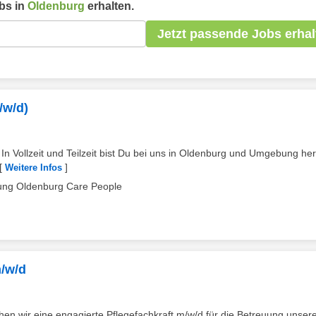
bs in
Oldenburg
erhalten.
Jetzt passende Jobs erhal
/w/d)
n Vollzeit und Teilzeit bist Du bei uns in Oldenburg und Umgebung her
[
]
Weitere Infos
ng Oldenburg Care People
m/w/d
n wir eine engagierte Pflegefachkraft m/w/d für die Betreuung unser