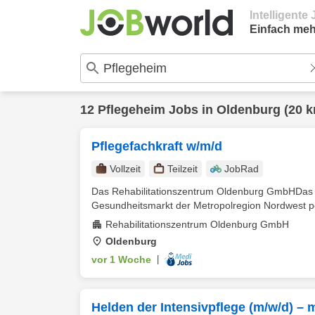
Intelligent
Einfach meh
12
Pflegeheim
Jobs in
Oldenburg
(20 k
Pflegefachkraft w/m/d
Vollzeit
Teilzeit
JobRad
Das Rehabilitationszentrum Oldenburg GmbHDas Re
Gesundheitsmarkt der Metropolregion Nordwest pos
Rehabilitationszentrum Oldenburg GmbH
Oldenburg
vor 1 Woche
|
Helden der Intensivpflege (m/w/d) – 