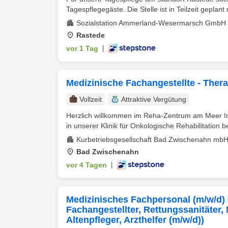
Tagespflegegäste. Die Stelle ist in Teilzeit geplant m
Sozialstation Ammerland-Wesermarsch GmbH
Rastede
vor 1 Tag
|
Medizinische Fachangestellte - Ther
Vollzeit
Attraktive Vergütung
Herzlich willkommen im Reha-Zentrum am Meer In 
in unserer Klinik für Onkologische Rehabilitation beg
Kurbetriebsgesellschaft Bad Zwischenahn mb
Bad Zwischenahn
vor 4 Tagen
|
Medizinisches Fachpersonal (m/w/d)
Fachangestellter, Rettungssanitäter, 
Altenpfleger, Arzthelfer (m/w/d))