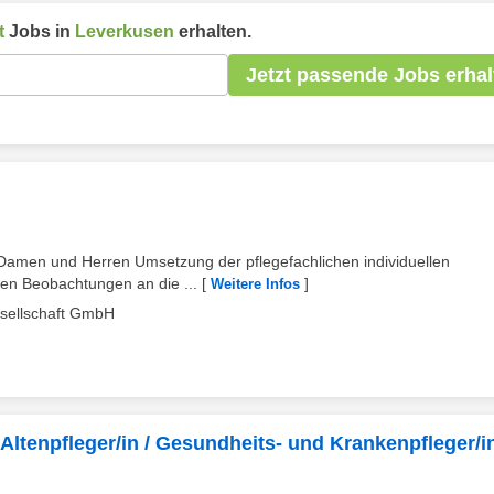
t
Jobs in
Leverkusen
erhalten.
Jetzt passende Jobs erhal
 Damen und Herren Umsetzung der pflegefachlichen individuellen
en Beobachtungen an die ...
[
]
Weitere Infos
esellschaft GmbH
(Altenpfleger/in / Gesundheits- und Krankenpfleger/i