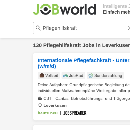
Intelligent
Einfach meh
130
Pflegehilfskraft
Jobs in
Leverkuse
Internationale Pflegefachkraft - Unt
(w/m/d)
Vollzeit
JobRad
Sonderzahlung
Deine Aufgaben: Grundpflegerische Begleitung d
individuellen Maßnahmenpläne Weitergabe aller p
CBT - Caritas- Betriebsführungs- und Trägerg
Leverkusen
heute neu
|