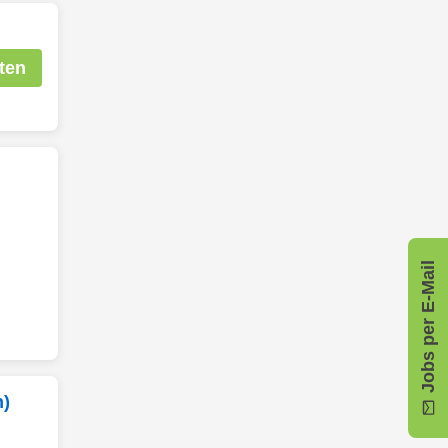
ten
Jobs per E-Mail
n)