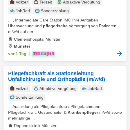
Vollzeit
Teilzeit
Attraktive Vergütung
JobRad
Sonderzahlung
... , Intermediate Care Station IMC Ihre Aufgaben
Überwachung und
pflegerische
Versorgung von Patienten
m/w/d auf der ...
Clemenshospital Münster
Münster
vor 1 Tag
|
Pflegefachkraft als Stationsleitung
Unfallchirurgie und Orthopädie (m/w/d)
Vollzeit
Attraktive Vergütung
JobRad
Sonderzahlung
... Ausbildung als Pflegefachfrau / Pflegefachmann,
Pflegefachkraft, Gesundheits- &
Krankenpfleger
m/w/d sowie
mehrjährige ...
Raphaelsklinik Münster