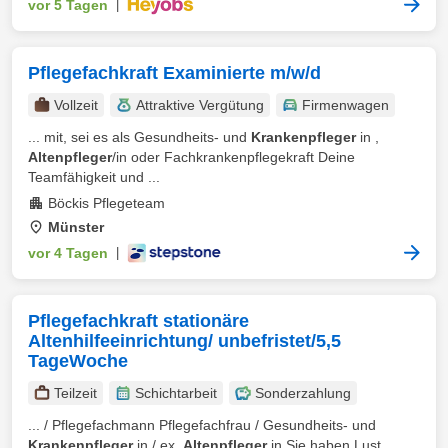
vor 5 Tagen
|
Pflegefachkraft Examinierte m/w/d
Vollzeit
Attraktive Vergütung
Firmenwagen
... mit, sei es als Gesundheits- und
Krankenpfleger
in ,
Altenpfleger
/in oder Fachkrankenpflegekraft Deine
Teamfähigkeit und ...
Böckis Pflegeteam
Münster
vor 4 Tagen
|
Pflegefachkraft stationäre
Altenhilfeeinrichtung/ unbefristet/5,5
TageWoche
Teilzeit
Schichtarbeit
Sonderzahlung
... / Pflegefachmann Pflegefachfrau / Gesundheits- und
Krankenpfleger
in / ex.
Altenpfleger
in Sie haben Lust ...