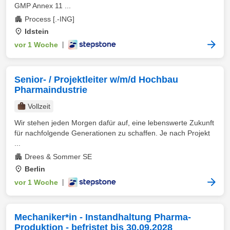
GMP Annex 11 ...
Process [.-ING]
Idstein
vor 1 Woche
|
Senior- / Projektleiter w/m/d Hochbau
Pharmaindustrie
Vollzeit
Wir stehen jeden Morgen dafür auf, eine lebenswerte Zukunft
für nachfolgende Generationen zu schaffen. Je nach Projekt
...
Drees & Sommer SE
Berlin
vor 1 Woche
|
Mechaniker*in - Instandhaltung Pharma-
Produktion - befristet bis 30.09.2028