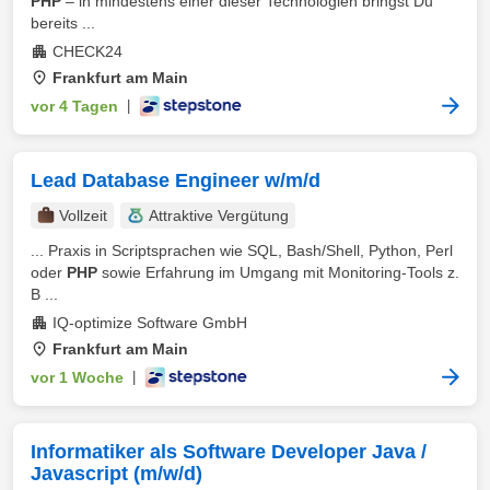
PHP
– in mindestens einer dieser Technologien bringst Du
bereits ...
CHECK24
Frankfurt am Main
vor 4 Tagen
|
Lead Database Engineer w/m/d
Vollzeit
Attraktive Vergütung
... Praxis in Scriptsprachen wie SQL, Bash/Shell, Python, Perl
oder
PHP
sowie Erfahrung im Umgang mit Monitoring-Tools z.
B ...
IQ-optimize Software GmbH
Frankfurt am Main
vor 1 Woche
|
Informatiker als Software Developer Java /
Javascript (m/w/d)