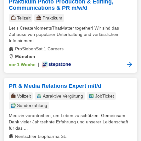
Praktikum Photo Production & Editing,
Communications & PR m/w/d
Teilzeit
Praktikum
Let s CreateMomentsThatMatter together! Wir sind das
Zuhause von populärer Unterhaltung und verlässlichem
Infotainment ...
ProSiebenSat.1 Careers
München
vor 1 Woche
|
PR & Media Relations Expert m/f/d
Vollzeit
Attraktive Vergütung
JobTicket
Sonderzahlung
Medizin vorantreiben, um Leben zu schützen. Gemeinsam.
Dank vieler Jahrzehnte Erfahrung und unserer Leidenschaft
für das ...
Rentschler Biopharma SE