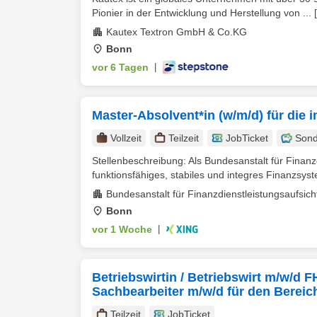
Pionier in der Entwicklung und Herstellung von ...
Kautex Textron GmbH & Co.KG
Bonn
vor 6 Tagen
|
Master-Absolvent*in (w/m/d) für die i
Vollzeit
Teilzeit
JobTicket
Sond
Stellenbeschreibung: Als Bundesanstalt für Finanzd
funktionsfähiges, stabiles und integres Finanzsyst
Bundesanstalt für Finanzdienstleistungsaufsicht
Bonn
vor 1 Woche
|
Betriebswirtin / Betriebswirt m/w/d F
Sachbearbeiter m/w/d für den Bereic
Teilzeit
JobTicket