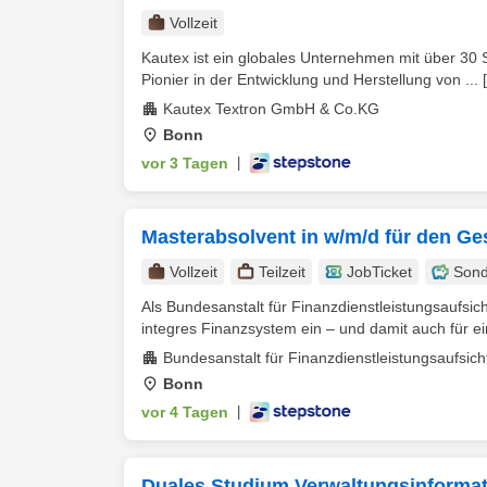
Vollzeit
Kautex ist ein globales Unternehmen mit über 30 S
Pionier in der Entwicklung und Herstellung von ...
Kautex Textron GmbH & Co.KG
Bonn
vor 3 Tagen
|
Masterabsolvent in w/m/d für den Ge
Vollzeit
Teilzeit
JobTicket
Sond
Als Bundesanstalt für Finanzdienstleistungsaufsich
integres Finanzsystem ein – und damit auch für ein
Bundesanstalt für Finanzdienstleistungsaufsich
Bonn
vor 4 Tagen
|
Duales Studium Verwaltungsinformati