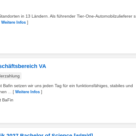
tandorten in 13 Ländern. Als führender Tier-One-Automobilzulieferer s
[
]
Weitere Infos
schäftsbereich VA
erzahlung
t Bafin setzen wir uns jeden Tag für ein funktionsfähiges, stabiles und
en ...
[
]
Weitere Infos
t BaFin
k 2027 Bachelor of Science [w/m/d]