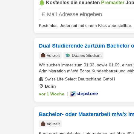
Kostenlos die neuesten
Premaster
Job
Kostenlos. Jederzeit mit einem Klick abbestellbar.
Dual Studierende zur/zum Bachelor o
Vollzeit
Duales Studium
Wir suchen immer zum 01.03. sowie 01.09. eines 
Administration m/w/d Echte Kundenbetreuung währ
Swiss Life Select Deutschland GmbH
Bonn
vor 1 Woche
|
Bachelor- oder Masterarbeit m/w/x i
Vollzeit
Kautex ist ein globales Unternehmen mit über 30 S