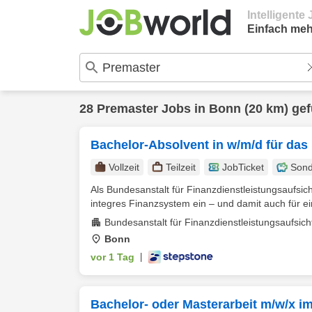
Intelligent
Einfach meh
28
Premaster
Jobs in
Bonn
(20 km) ge
Bachelor-Absolvent in w/m/d für das
Vollzeit
Teilzeit
JobTicket
Sond
Als Bundesanstalt für Finanzdienstleistungsaufsich
integres Finanzsystem ein – und damit auch für ein
Bundesanstalt für Finanzdienstleistungsaufsich
Bonn
vor 1 Tag
|
Bachelor- oder Masterarbeit m/w/x i