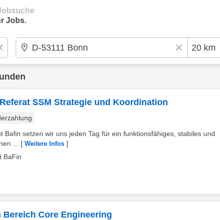
e Jobsuche
r Jobs.
funden
 Referat SSM Strategie und Koordination
erzahlung
t Bafin setzen wir uns jeden Tag für ein funktionsfähiges, stabiles und
en ...
[
]
Weitere Infos
t BaFin
m Bereich Core Engineering