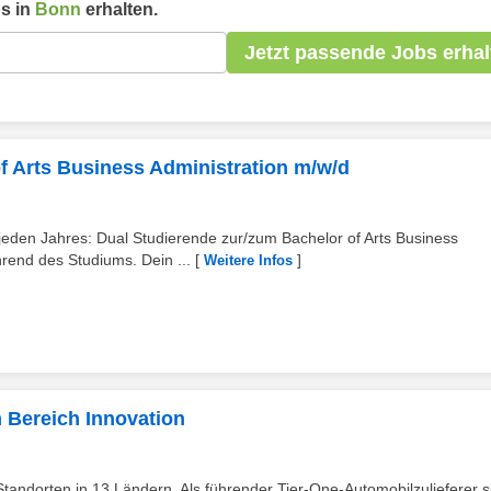
s in
Bonn
erhalten.
Jetzt passende Jobs erhal
f Arts Business Administration m/w/d
jeden Jahres: Dual Studierende zur/zum Bachelor of Arts Business
end des Studiums. Dein ...
[
]
Weitere Infos
m Bereich Innovation
tandorten in 13 Ländern. Als führender Tier-One-Automobilzulieferer s