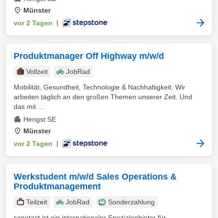
Münster
vor 2 Tagen
|
Produktmanager Off Highway m/w/d
Vollzeit
JobRad
Mobilität, Gesundheit, Technologie & Nachhaltigkeit: Wir
arbeiten täglich an den großen Themen unserer Zeit. Und
das mit ...
Hengst SE
Münster
vor 2 Tagen
|
Werkstudent m/w/d Sales Operations &
Produktmanagement
Teilzeit
JobRad
Sonderzahlung
sanotact ist ein internationaler Spezialanbieter für