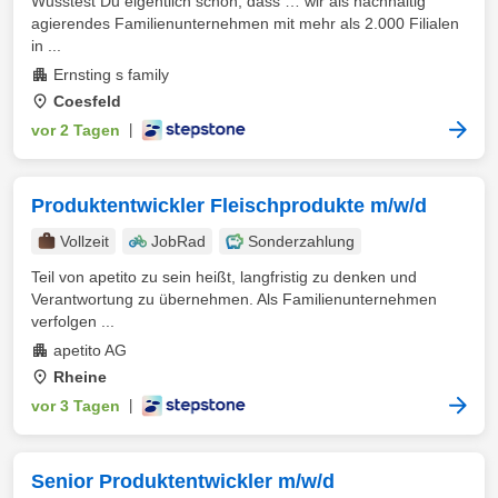
Wusstest Du eigentlich schon, dass … wir als nachhaltig
agierendes Familienunternehmen mit mehr als 2.000 Filialen
in ...
Ernsting s family
Coesfeld
vor 2 Tagen
|
Produktentwickler Fleischprodukte m/w/d
Vollzeit
JobRad
Sonderzahlung
Teil von apetito zu sein heißt, langfristig zu denken und
Verantwortung zu übernehmen. Als Familienunternehmen
verfolgen ...
apetito AG
Rheine
vor 3 Tagen
|
Senior Produktentwickler m/w/d