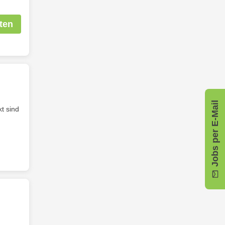
ten
Jobs per E-Mail
t sind