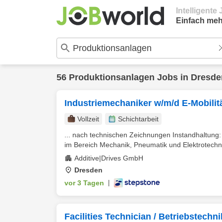
Intelligent
Einfach meh
56
Produktionsanlagen
Jobs in
Dresde
Industriemechaniker w/m/d E-Mobilit
Vollzeit
Schichtarbeit
... nach technischen Zeichnungen Instandhaltung
im Bereich Mechanik, Pneumatik und Elektrotechnik
Additive|Drives GmbH
Dresden
vor 3 Tagen
|
Facilities Technician / Betriebstechn