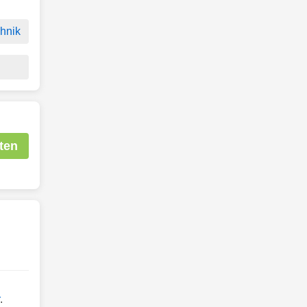
hnik
ten
.