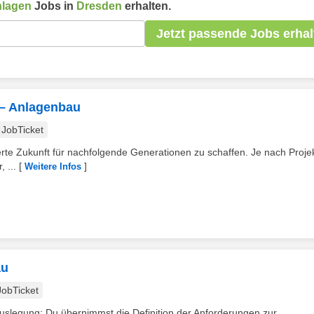
nlagen
Jobs in
Dresden
erhalten.
Jetzt passende Jobs erhal
 – Anlagenbau
JobTicket
rte Zukunft für nachfolgende Generationen zu schaffen. Je nach Projek
 ...
[
]
Weitere Infos
au
JobTicket
slegung: Du übernimmst die Definition der Anforderungen zur