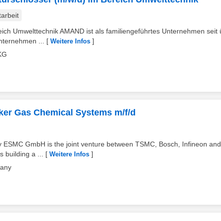
tarbeit
eich Umwelttechnik AMAND ist als familiengeführtes Unternehmen seit 
unternehmen ...
[
]
Weitere Infos
KG
niker Gas Chemical Systems m/f/d
ESMC GmbH is the joint venture between TSMC, Bosch, Infineon and
 building a ...
[
]
Weitere Infos
pany