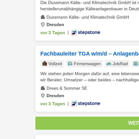
Die Dussmann Kälte- und Klimatechnik GmbH ist mi
herstellerunabhängige Kälteanlagenbauer in Deutsc
Dussmann Kälte- und Klimatechnik GmbH
Dresden
vor 3 Tagen
|
Fachbauleiter TGA w/m/d – Anlagen
Vollzeit
Firmenwagen
JobRad
Wir stehen jeden Morgen dafür auf, eine lebenswe
wir Berater, Umsetzer – oder beides – nachhaltiger,
Drees & Sommer SE
Dresden
vor 3 Tagen
|
WEI