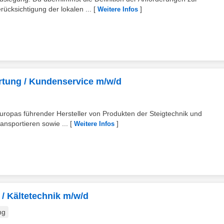
cksichtigung der lokalen ...
[
]
Weitere Infos
rtung / Kundenservice m/w/d
ropas führender Hersteller von Produkten der Steigtechnik und
nsportieren sowie ...
[
]
Weitere Infos
 / Kältetechnik m/w/d
ng