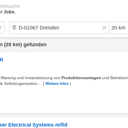
e Jobsuche
r Jobs.
n
(20 km) gefunden
ät
: Wartung und Instandsetzung von
Produktionsanlagen
und Betriebsmi
 Selbstorganisation ...
[
]
Weitere Infos
iker Electrical Systems m/f/d