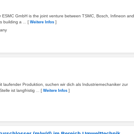
ESMC GmbH is the joint venture between TSMC, Bosch, Infineon and
 building a ...
[
]
Weitere Infos
pany
 laufender Produktion, suchen wir dich als Industriemechaniker zur
le ist langfristig ...
[
]
Weitere Infos
turschlosser (m/w/d) im Bereich Umwelttechnik