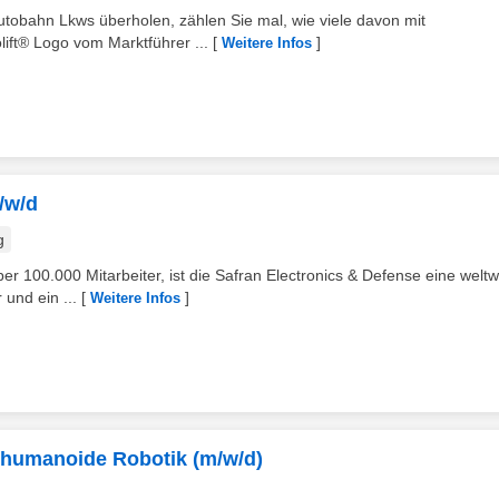
utobahn Lkws überholen, zählen Sie mal, wie viele davon mit
ft® Logo vom Marktführer ...
[
]
Weitere Infos
/w/d
g
ber 100.000 Mitarbeiter, ist die Safran Electronics & Defense eine weltw
 und ein ...
[
]
Weitere Infos
 humanoide Robotik (m/w/d)