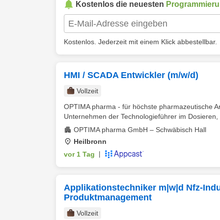
Kostenlos die neuesten
Programmier
Kostenlos. Jederzeit mit einem Klick abbestellbar.
HMI / SCADA Entwickler (m/w/d)
Vollzeit
OPTIMA pharma - für höchste pharmazeutische Anf
Unternehmen der Technologieführer im Dosieren, 
OPTIMA pharma GmbH – Schwäbisch Hall
Heilbronn
vor 1 Tag
|
Applikationstechniker m|w|d Nfz-Indus
Produktmanagement
Vollzeit