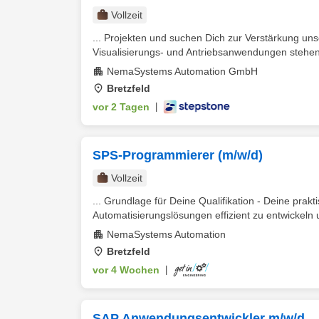
Vollzeit
... Projekten und suchen Dich zur Verstärkung u
Visualisierungs- und Antriebsanwendungen stehen i
NemaSystems Automation GmbH
Bretzfeld
vor 2 Tagen
|
SPS-Programmierer (m/w/d)
Vollzeit
... Grundlage für Deine Qualifikation - Deine prak
Automatisierungslösungen effizient zu entwickeln 
NemaSystems Automation
Bretzfeld
vor 4 Wochen
|
SAP Anwendungsentwickler m/w/d