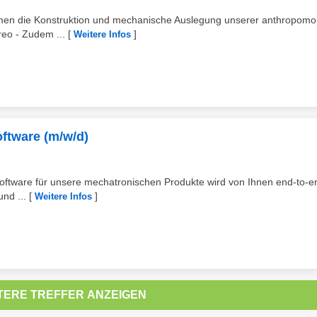
ehmen die Konstruktion und mechanische Auslegung unserer anthropom
eo - Zudem ...
[
]
Weitere Infos
ftware (m/w/d)
Software für unsere mechatronischen Produkte wird von Ihnen end-to-e
und ...
[
]
Weitere Infos
TERE TREFFER ANZEIGEN