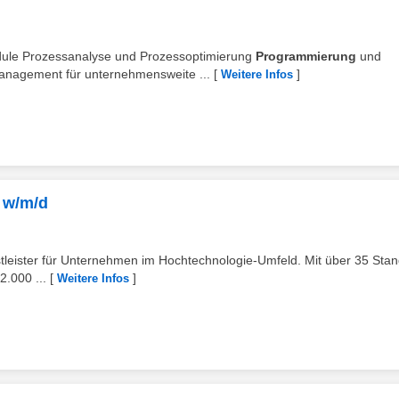
Module Prozessanalyse und Prozessoptimierung
Programmierung
und
anagement für unternehmensweite ...
[
]
Weitere Infos
 w/m/d
nstleister für Unternehmen im Hochtechnologie‑Umfeld. Mit über 35 Sta
.000 ...
[
]
Weitere Infos