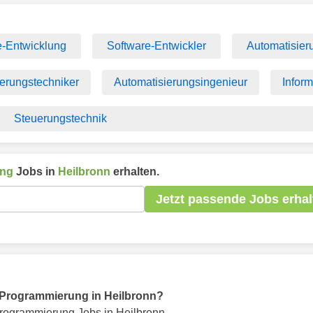
e-Entwicklung
Software-Entwickler
Automatisier
erungstechniker
Automatisierungsingenieur
Inform
Steuerungstechnik
ung
Jobs in
Heilbronn
erhalten.
Jetzt passende Jobs erhal
ür Programmierung in Heilbronn?
rogrammierung Jobs in Heilbronn.