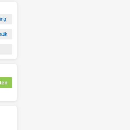
ung
atik
ten