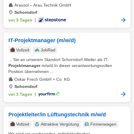
Arausol – Arau Technik GmbH
Schorndorf
vor 3 Tagen
|
IT-Projektmanager (m/w/d)
Vollzeit
JobRad
... Sie an unserem Standort Schorndorf-Weiler als IT-
Projektmanager
m/w/d In dieser verantwortungsvollen
Position übernehmen ...
Oskar Frech GmbH + Co. KG
Schorndorf
vor 3 Tagen
|
Projektleiter/in Lüftungstechnik m/w/d
Vollzeit
Attraktive Vergütung
Firmenwagen
Wir sind ein wachsendes, mittelständisches