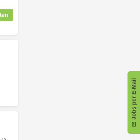
ten
Jobs per E-Mail
uf 2