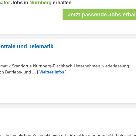
nator
Jobs in
Nürnberg
erhalten.
Jetzt passende Jobs erhal
ntrale und Telematik
lematik Standort e Nürnberg-Fischbach Unternehmen Niederlassung
 Betriebs- und ...
[
]
Weitere Infos
öglichen Zeitpunkt eine n IT-Projektmanager m⁠/⁠w⁠/⁠d -befristet a