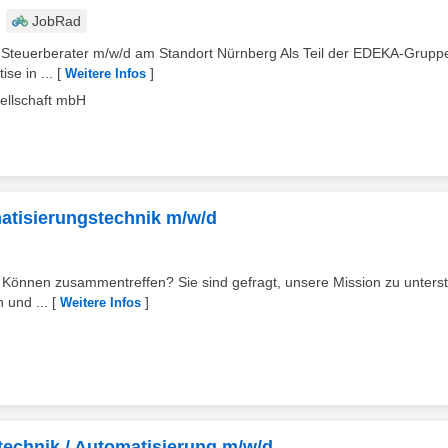
JobRad
ter Steuerberater m/w/d am Standort Nürnberg Als Teil der EDEKA-Grupp
se in ...
[
]
Weitere Infos
ellschaft mbH
omatisierungstechnik m/w/d
 Können zusammentreffen? Sie sind gefragt, unsere Mission zu unterst
 und ...
[
]
Weitere Infos
etechnik / Automatisierung m/w/d