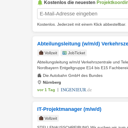
Kostenlos die neuesten
Projektkoordi
Kostenlos. Jederzeit mit einem Klick abbestellbar.
Abteilungsleitung (w/m/d) Verkehrsze
Vollzeit
JobTicket
Abteilungsleitung w/m/d Verkehrszentrale und Te
Nordbayern Entgeltgruppe E14 bis E15 Fachbereich
Die Autobahn GmbH des Bundes
Nürnberg
vor 1 Tag
|
IT-Projektmanager (m/w/d)
Vollzeit
STELLENAUSSCHREIBUNG Wir suchen wir zum nächstm