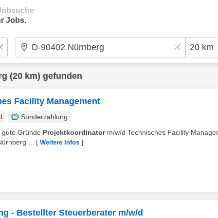
e Jobsuche
r Jobs.
rg
(20 km) gefunden
hes Facility Management
d
Sonderzahlung
 & gute Gründe
Projektkoordinator
m/w/d Technisches Facility Manage
Nürnberg ...
[
]
Weitere Infos
ng - Bestellter Steuerberater m/w/d