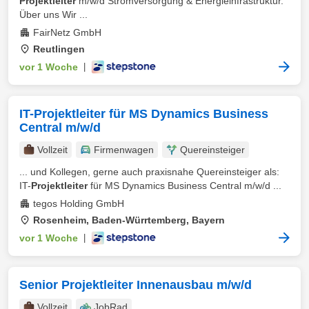
Projektleiter
m/w/d Stromversorgung & Energieinfrastruktur.
Über uns Wir ...
FairNetz GmbH
Reutlingen
vor 1 Woche
|
IT-Projektleiter für MS Dynamics Business
Central m/w/d
Vollzeit
Firmenwagen
Quereinsteiger
... und Kollegen, gerne auch praxisnahe Quereinsteiger als:
IT-
Projektleiter
für MS Dynamics Business Central m/w/d ...
tegos Holding GmbH
Rosenheim, Baden-Würrtemberg, Bayern
vor 1 Woche
|
Senior Projektleiter Innenausbau m/w/d
Vollzeit
JobRad