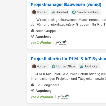
Projektmanager Bauwesen (w/m/d)
Vollzeit
JobRad
Sonderzahlung
... , Wirtschaftsingenieurwesen, Maschinenbau ode
der Führung interdisziplinärer Gruppen - Ihr Profil 
seele Gruppe
Augsburg
vor 1 Woche
|
Projektleiter*in für PLM- & IoT-Syst
Vollzeit
Home-Office
JobTicket
... GPM IPMA , PRINCE2, PMP, Scrum oder AgileP
Ihren bisherigen Projekten und Tätigkeiten sowie 
ISKO engineers
Augsburg
vor 2 Wochen
|