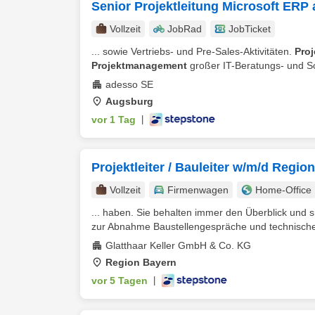
Senior Projektleitung Microsoft ERP 
Vollzeit
JobRad
JobTicket
... sowie Vertriebs- und Pre-Sales-Aktivitäten.
Pro
Projektmanagement
großer IT-Beratungs- und So
adesso SE
Augsburg
vor 1 Tag
|
Projektleiter / Bauleiter w/m/d Regio
Vollzeit
Firmenwagen
Home-Office
... haben. Sie behalten immer den Überblick und si
zur Abnahme Baustellengespräche und technische
Glatthaar Keller GmbH & Co. KG
Region Bayern
vor 5 Tagen
|