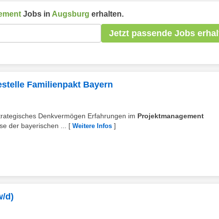
ement
Jobs in
Augsburg
erhalten.
Jetzt passende Jobs erhal
estelle Familienpakt Bayern
d strategisches Denkvermögen Erfahrungen im
Projektmanagement
se der bayerischen ...
[
]
Weitere Infos
w/d)