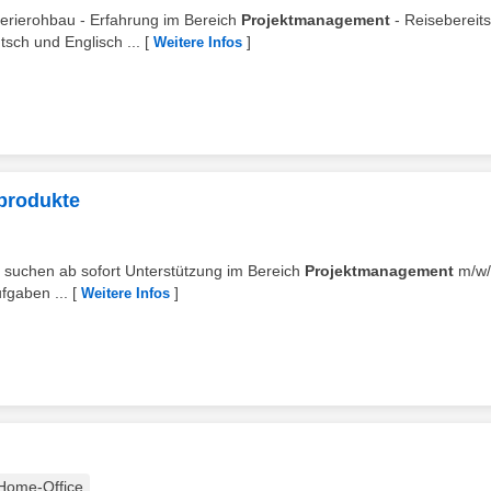
serierohbau - Erfahrung im Bereich
Projektmanagement
- Reisebereits
sch und Englisch ...
[
]
Weitere Infos
eprodukte
ir suchen ab sofort Unterstützung im Bereich
Projektmanagement
m/w/
ufgaben ...
[
]
Weitere Infos
Home-Office