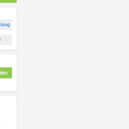
klung
r
ten