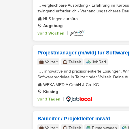
... vergleichbare Ausbildung - Erfahrung im Karos
zwingend erforderlich - Verhandlungssicheres Deut
HLS Ingenieurbüro
Augsburg
vor 3 Wochen
|
Projektmanager (m/w/d) für Softwar
Vollzeit
Teilzeit
JobRad
... , innovative und praxisorientierte Lösungen. W
Softwareprodukte in Teilzeit oder Vollzeit. Deine A
WEKA MEDIA GmbH & Co. KG
Kissing
vor 3 Tagen
|
Bauleiter / Projektleiter m/w/d
Vollzeit
Teilzeit
Firmenwagen