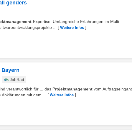
all genders
jektmanagement
-Expertise: Umfangreiche Erfahrungen im Multi-
ftwareentwicklungsprojekte ...
[
]
Weitere Infos
n Bayern
JobRad
nd verantwortlich für ... das
Projektmanagement
vom Auftragseingang
 Abklärungen mit dem ...
[
]
Weitere Infos