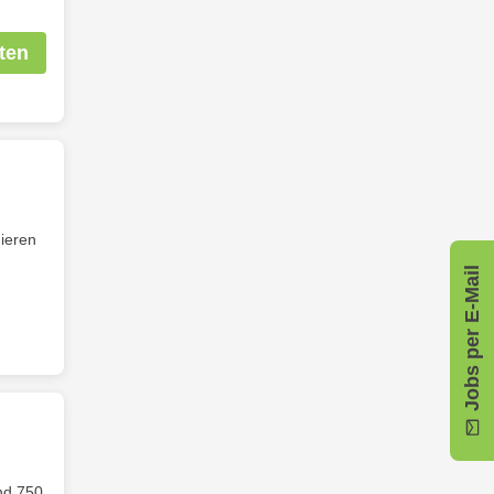
ten
ieren
Jobs per E-Mail
nd 750