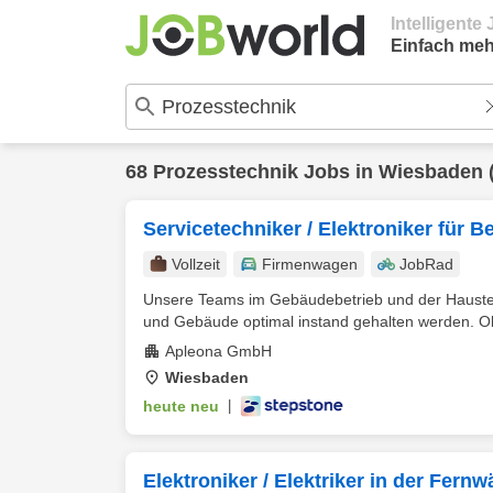
Intelligent
Einfach meh
68
Prozesstechnik
Jobs in
Wiesbaden
Servicetechniker / Elektroniker für 
Vollzeit
Firmenwagen
JobRad
Unsere Teams im Gebäudebetrieb und der Haustechn
und Gebäude optimal instand gehalten werden. Ob
Apleona GmbH
Wiesbaden
heute neu
|
Elektroniker / Elektriker in der Fer