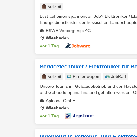
Vollzeit
Lust auf einen spannenden Job? Elektroniker / E
Energiedienstleister der hessischen Landeshauptst
ESWE Versorgungs AG
Wiesbaden
vor 1 Tag
|
Servicetechniker / Elektroniker für B
Vollzeit
Firmenwagen
JobRad
Unsere Teams im Gebäudebetrieb und der Haustechn
und Gebäude optimal instand gehalten werden. Ob
Apleona GmbH
Wiesbaden
vor 1 Tag
|
Ingenieur/-in Verkehrs- und Elektrot