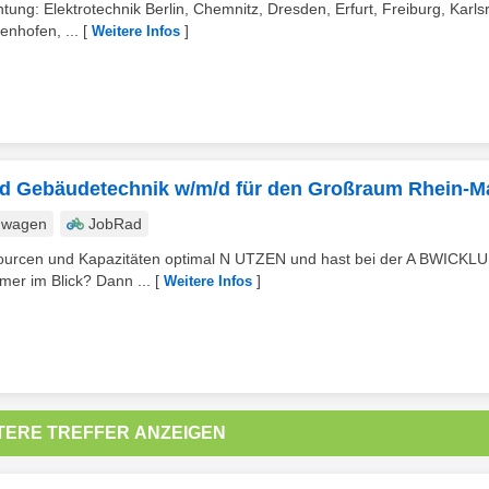
ung: Elektrotechnik Berlin, Chemnitz, Dresden, Erfurt, Freiburg, Karls
enhofen, ...
[
]
Weitere Infos
nd Gebäudetechnik w/m/d für den Großraum Rhein-M
nwagen
JobRad
ourcen und Kapazitäten optimal N UTZEN und hast bei der A BWICKL
mer im Blick? Dann ...
[
]
Weitere Infos
TERE TREFFER ANZEIGEN