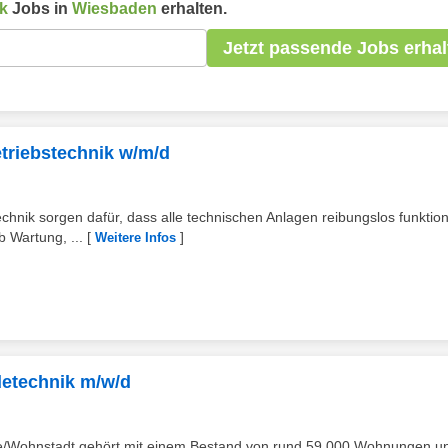
k
Jobs in
Wiesbaden
erhalten.
Jetzt passende Jobs erhal
etriebstechnik w/m/d
ik sorgen dafür, dass alle technischen Anlagen reibungslos funktion
 Wartung, ...
[
]
Weitere Infos
detechnik m/w/d
/Wohnstadt gehört mit einem Bestand von rund 59.000 Wohnungen u