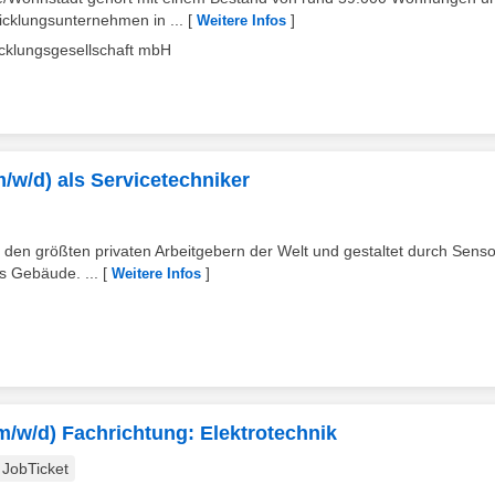
cklungsunternehmen in ...
[
]
Weitere Infos
cklungsgesellschaft mbH
(m/w/d) als Servicetechniker
 den größten privaten Arbeitgebern der Welt und gestaltet durch Senso
s Gebäude. ...
[
]
Weitere Infos
m/w/d) Fachrichtung: Elektrotechnik
JobTicket