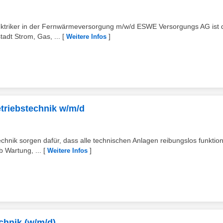
lektriker in der Fernwärmeversorgung m/w/d ESWE Versorgungs AG ist 
adt Strom, Gas, ...
[
]
Weitere Infos
etriebstechnik w/m/d
ik sorgen dafür, dass alle technischen Anlagen reibungslos funktion
 Wartung, ...
[
]
Weitere Infos
echnik (w/m/d)