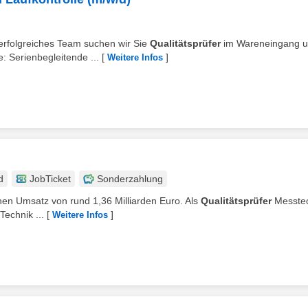
r erfolgreiches Team suchen wir Sie
Qualitätsprüfer
im Wareneingang 
: Serienbegleitende ...
[
]
Weitere Infos
d
JobTicket
Sonderzahlung
ichen Umsatz von rund 1,36 Milliarden Euro. Als
Qualitätsprüfer
Messtec
Technik ...
[
]
Weitere Infos