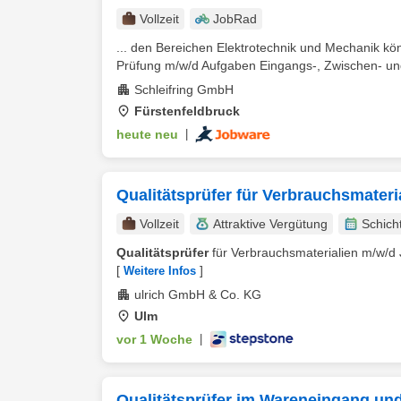
Vollzeit
JobRad
... den Bereichen Elektrotechnik und Mechanik kön
Prüfung m/w/d Aufgaben Eingangs-, Zwischen- un
Schleifring GmbH
Fürstenfeldbruck
heute neu
|
Qualitätsprüfer für Verbrauchsmateri
Vollzeit
Attraktive Vergütung
Schich
Qualitätsprüfer
für Verbrauchsmaterialien m/w/d J
[
]
Weitere Infos
ulrich GmbH & Co. KG
Ulm
vor 1 Woche
|
Qualitätsprüfer im Wareneingang und