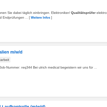
nen Sie dabei täglich einbringen. Elektroniker/
Qualitätsprüfer
elektro
d Endprüfungen ...
[
]
Weitere Infos
alien m/w/d
tarbeit
ob-Nummer: req344 Bei ulrich medical begeistern wir uns für ...
 Laufkontrolle (m/w/d)