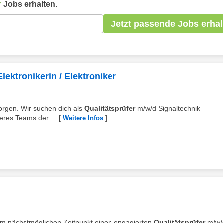
r
Jobs erhalten.
Jetzt passende Jobs erhal
lektronikerin / Elektroniker
morgen. Wir suchen dich als
Qualitätsprüfer
m/w/d Signaltechnik
seres Teams der ...
[
]
Weitere Infos
zum nächstmöglichen Zeitpunkt einen engagierten
Qualitätsprüfer
m/w/d