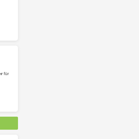
er
für