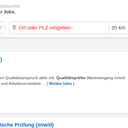
e Jobsuche
r Jobs.
)
en Qualitätsanspruch aktiv mit.
Qualitätsprüfer
Wareneingang m/w/d
d Arbeitsvorratsliste ...
[
]
Weitere Infos
nische Prüfung (m/w/d)