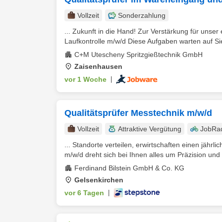
Vollzeit
Sonderzahlung
... Zukunft in die Hand! Zur Verstärkung für unse
Laufkontrolle m/w/d Diese Aufgaben warten auf Sie
C+M Utescheny Spritzgießtechnik GmbH
Zaisenhausen
vor 1 Woche
|
Qualitätsprüfer Messtechnik m/w/d
Vollzeit
Attraktive Vergütung
JobRa
... Standorte verteilen, erwirtschaften einen jährl
m/w/d dreht sich bei Ihnen alles um Präzision und 
Ferdinand Bilstein GmbH & Co. KG
Gelsenkirchen
vor 6 Tagen
|