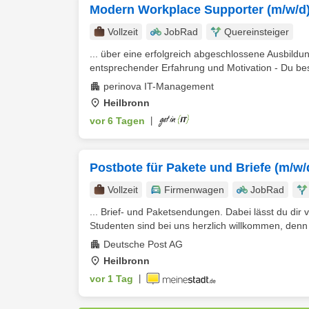
Modern Workplace Supporter (m/w/d)
Vollzeit
JobRad
Quereinsteiger
... über eine erfolgreich abgeschlossene Ausbild
entsprechender Erfahrung und Motivation - Du besi
perinova IT-Management
Heilbronn
vor 6 Tagen
|
Postbote für Pakete und Briefe (m/w/
Vollzeit
Firmenwagen
JobRad
... Brief- und Paketsendungen. Dabei lässt du di
Studenten sind bei uns herzlich willkommen, denn d
Deutsche Post AG
Heilbronn
vor 1 Tag
|