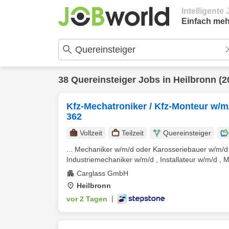
Intelligent
Einfach meh
38
Quereinsteiger
Jobs in
Heilbronn
(2
Kfz-Mechatroniker / Kfz-Monteur w/m/
362
Vollzeit
Teilzeit
Quereinsteiger
... Mechaniker w/m/d oder Karosseriebauer w/m/d
Industriemechaniker w/m/d , Installateur w/m/d , M
Carglass GmbH
Heilbronn
vor 2 Tagen
|