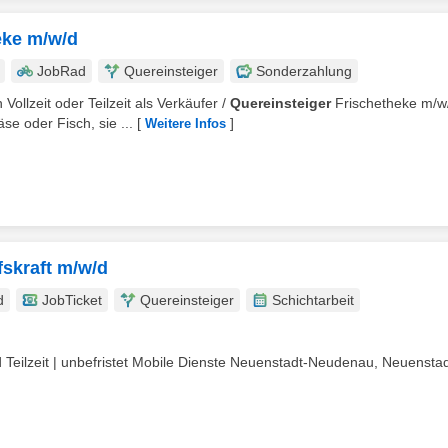
eke m/w/d
JobRad
Quereinsteiger
Sonderzahlung
Vollzeit oder Teilzeit als Verkäufer /
Quereinsteiger
Frischetheke m/w
e oder Fisch, sie ...
[
]
Weitere Infos
fskraft m/w/d
d
JobTicket
Quereinsteiger
Schichtarbeit
/d Teilzeit | unbefristet Mobile Dienste Neuenstadt-Neudenau, Neuenstad