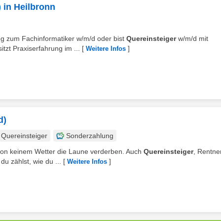
 in Heilbronn
ung zum Fachinformatiker w/m/d oder bist
Quereinsteiger
w/m/d mit
tzt Praxiserfahrung im ...
[
]
Weitere Infos
d)
Quereinsteiger
Sonderzahlung
r von keinem Wetter die Laune verderben. Auch
Quereinsteiger
, Rentne
u zählst, wie du ...
[
]
Weitere Infos