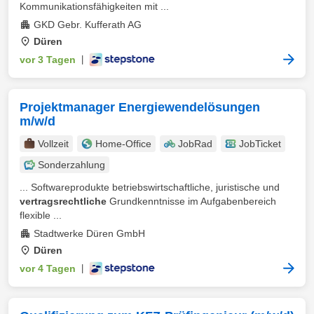
Kommunikationsfähigkeiten mit ...
GKD Gebr. Kufferath AG
Düren
vor 3 Tagen
|
Projektmanager Energiewendelösungen
m/w/d
Vollzeit
Home-Office
JobRad
JobTicket
Sonderzahlung
... Softwareprodukte betriebswirtschaftliche, juristische und
vertragsrechtliche
Grundkenntnisse im Aufgabenbereich
flexible ...
Stadtwerke Düren GmbH
Düren
vor 4 Tagen
|