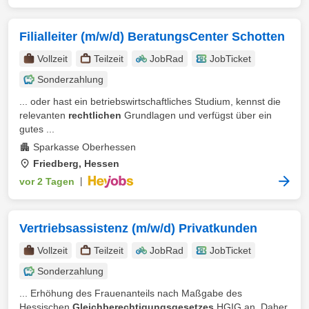
Filialleiter (m/w/d) BeratungsCenter Schotten
Vollzeit
Teilzeit
JobRad
JobTicket
Sonderzahlung
... oder hast ein betriebswirtschaftliches Studium, kennst die
relevanten
rechtlichen
Grundlagen und verfügst über ein
gutes ...
Sparkasse Oberhessen
Friedberg, Hessen
vor 2 Tagen
|
Vertriebsassistenz (m/w/d) Privatkunden
Vollzeit
Teilzeit
JobRad
JobTicket
Sonderzahlung
... Erhöhung des Frauenanteils nach Maßgabe des
Hessischen
Gleichberechtigungsgesetzes
HGIG an. Daher