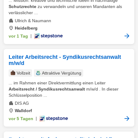
... Mission: kreative und technische Ideen in nachhaltige
Schutzrechte
zu verwandeln und unseren Mandanten als
verlässlicher ...
Ullrich & Naumann
Heidelberg
vor 1 Tag
|
Leiter Arbeitsrecht - Syndikusrechtsanwalt
m/w/d
Vollzeit
Attraktive Vergütung
... im Rahmen einer Direktvermittlung einen Leiter
Arbeitsrecht / Syndikusrechtsanwalt
m/w/d . In dieser
Schlüsselposition ...
DIS AG
Walldorf
vor 5 Tagen
|