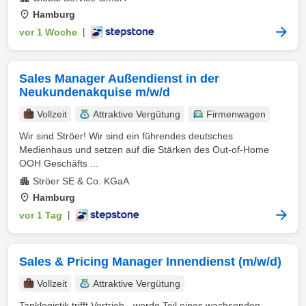
Hamburg
vor 1 Woche
|
Sales Manager Außendienst in der
Neukundenakquise m/w/d
Vollzeit
Attraktive Vergütung
Firmenwagen
Wir sind Ströer! Wir sind ein führendes deutsches
Medienhaus und setzen auf die Stärken des Out-of-Home
OOH Geschäfts ...
Ströer SE & Co. KGaA
Hamburg
vor 1 Tag
|
Sales & Pricing Manager Innendienst (m/w/d)
Vollzeit
Attraktive Vergütung
Tanklogistik trifft Vertrieb - werde Teil eines wachsenden