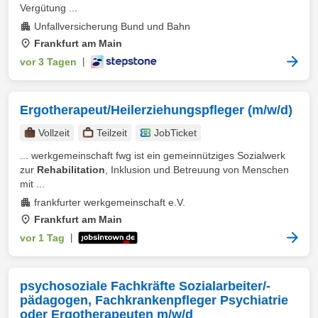
Vergütung ...
Unfallversicherung Bund und Bahn
Frankfurt am Main
vor 3 Tagen
|
Ergotherapeut/Heilerziehungspfleger (m/w/d)
Vollzeit
Teilzeit
JobTicket
... werkgemeinschaft fwg ist ein gemeinnütziges Sozialwerk
zur
Rehabilitation
, Inklusion und Betreuung von Menschen
mit ...
frankfurter werkgemeinschaft e.V.
Frankfurt am Main
vor 1 Tag
|
psychosoziale Fachkräfte Sozialarbeiter/-
pädagogen, Fachkrankenpfleger Psychiatrie
oder Ergotherapeuten m/w/d