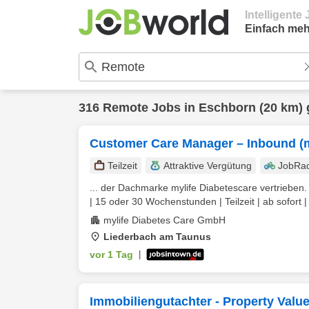
Intelligent
Einfach meh
316
Remote
Jobs in
Eschborn
(20 km) 
Customer Care Manager – Inbound (
Teilzeit
Attraktive Vergütung
JobRa
... der Dachmarke mylife Diabetescare vertrieb
| 15 oder 30 Wochenstunden | Teilzeit | ab sofort | b
mylife Diabetes Care GmbH
Liederbach am Taunus
vor 1 Tag
|
Immobiliengutachter - Property Valu