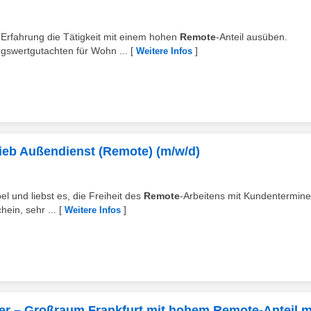
 Erfahrung die Tätigkeit mit einem hohen
Remote
-Anteil ausüben.
ngswertgutachten für Wohn ...
[
]
Weitere Infos
trieb Außendienst (Remote) (m/w/d)
el und liebst es, die Freiheit des
Remote
-Arbeitens mit Kundentermine
ein, sehr ...
[
]
Weitere Infos
er – Großraum Frankfurt mit hohem Remote-Anteil 