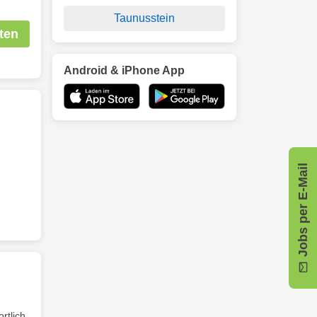
Taunusstein
ten
Android & iPhone App
Jobs per E-Mail
rtlich