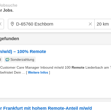
e Jobsuche
r Jobs.
gefunden
m/w/d) – 100% Remote
d
Sonderzahlung
en. Customer Care Manager Inbound m/w/d 100
Remote
Liederbach am 
efristet Dein ...
[
]
Weitere Infos
er Frankfurt mit hohem Remote-Anteil m/w/d