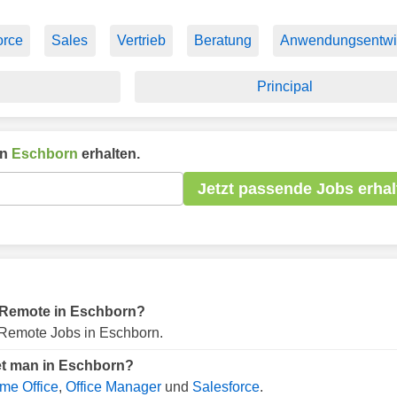
orce
Sales
Vertrieb
Beratung
Anwendungsentwi
Principal
in
Eschborn
erhalten.
Jetzt passende Jobs erhal
ür Remote in Eschborn?
Remote Jobs in Eschborn.
et man in Eschborn?
me Office
,
Office Manager
und
Salesforce
.