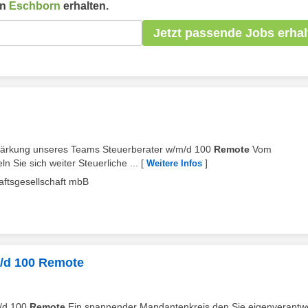
in
Eschborn
erhalten.
Jetzt passende Jobs erhal
rstärkung unseres Teams Steuerberater w/m/d 100
Remote
Vom
n Sie sich weiter Steuerliche ...
[
]
Weitere Infos
aftsgesellschaft mbB
m/d 100 Remote
m/d 100
Remote
Ein spannender Mandantenkreis den Sie eigenverantwo