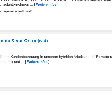
Einzelunternehmen ...
[
]
Weitere Infos
aftsgesellschaft mbB
mote & vor Ort (m|w|d)
effsichere Kundenbetreuung In unserem hybriden Arbeitsmodell
Remote
u
onen mit und ...
[
]
Weitere Infos