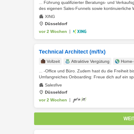
... Führung qualifizierter Beratungs- und Verkauf
des eigenen Sales-Funnels sowie kontinuierliche W
XING
Düsseldorf
vor 2 Wochen
|
Technical Architect (m/f/x)
Vollzeit
Attraktive Vergütung
Home-O
... -Office und Büro. Zudem hast du die Freiheit 
Umfangreiches Onboarding: Freue dich auf ein s
Salesfive
Düsseldorf
vor 2 Wochen
|
WEI