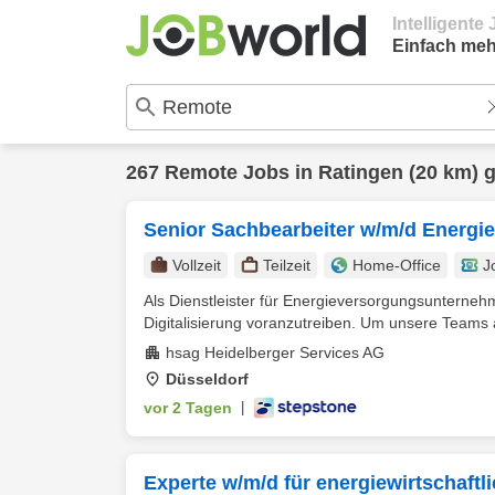
Intelligent
Einfach meh
267
Remote
Jobs in
Ratingen
(20 km) 
Senior Sachbearbeiter w/m/d Energie
Vollzeit
Teilzeit
Home-Office
J
Als Dienstleister für Energieversorgungsunterne
Digitalisierung voranzutreiben. Um unsere Teams 
hsag Heidelberger Services AG
Düsseldorf
vor 2 Tagen
|
Experte w/m/d für energiewirtschaft