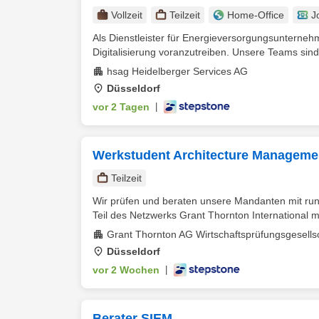
Vollzeit
Teilzeit
Home-Office
J
Als Dienstleister für Energieversorgungsunterne
Digitalisierung voranzutreiben. Unsere Teams sind 
hsag Heidelberger Services AG
Düsseldorf
vor 2 Tagen
|
Werkstudent Architecture Managemen
Teilzeit
Wir prüfen und beraten unsere Mandanten mit run
Teil des Netzwerks Grant Thornton International mi
Grant Thornton AG Wirtschaftsprüfungsgesells
Düsseldorf
vor 2 Wochen
|
Berater SIEM