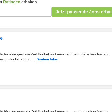
in
Ratingen
erhalten.
Jetzt passende Jobs erhal
ce
du für eine gewisse Zeit flexibel und
remote
im europäischen Ausland
h Flexibilität und ...
[
]
Weitere Infos
du für eine gewisse Zeit flexibel und
remote
im europäischen Ausland