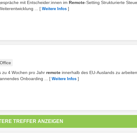
sgespräche mit Entscheider:innen im
Remote
-Setting Strukturierte Steu
eiterentwicklung ...
[
]
Weitere Infos
ffice
bis zu 4 Wochen pro Jahr
remote
innerhalb des EU-Auslands zu arbeiten
pannendes Onboarding ...
[
]
Weitere Infos
TERE TREFFER ANZEIGEN