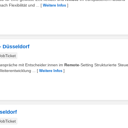
h Flexibilität und ...
[
]
Weitere Infos
 - Düsseldorf
JobTicket
sgespräche mit Entscheider:innen im
Remote
-Setting Strukturierte Steu
eiterentwicklung ...
[
]
Weitere Infos
seldorf
JobTicket