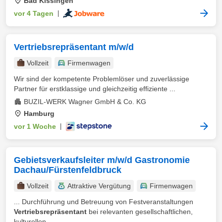
Bad Kissingen
vor 4 Tagen
|
Vertriebsrepräsentant m/w/d
Vollzeit
Firmenwagen
Wir sind der kompetente Problemlöser und zuverlässige
Partner für erstklassige und gleichzeitig effiziente ...
BUZIL-WERK Wagner GmbH & Co. KG
Hamburg
vor 1 Woche
|
Gebietsverkaufsleiter m/w/d Gastronomie
Dachau/Fürstenfeldbruck
Vollzeit
Attraktive Vergütung
Firmenwagen
... Durchführung und Betreuung von Festveranstaltungen
Vertriebsrepräsentant
bei relevanten gesellschaftlichen,
kulturellen ...