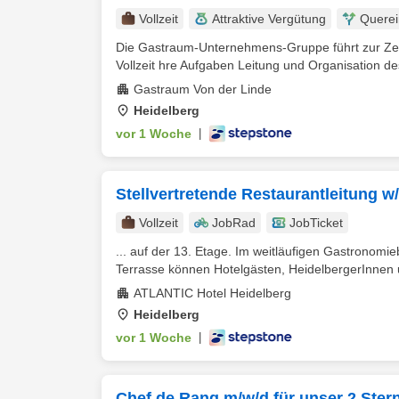
Vollzeit
Attraktive Vergütung
Querei
Die Gastraum-Unternehmens-Gruppe führt zur Zei
Vollzeit hre Aufgaben Leitung und Organisation des
Gastraum Von der Linde
Heidelberg
vor 1 Woche
|
Stellvertretende Restaurantleitung w
Vollzeit
JobRad
JobTicket
... auf der 13. Etage. Im weitläufigen Gastronomi
Terrasse können Hotelgästen, HeidelbergerInnen 
ATLANTIC Hotel Heidelberg
Heidelberg
vor 1 Woche
|
Chef de Rang m/w/d für unser 2 Ste