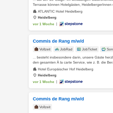
Terrasse können Hotelgästen, HeidelbergerInnen 
ATLANTIC Hotel Heidelberg
Heidelberg
vor 1 Woche
|
Commis de Rang m/w/d
Vollzeit
JobRad
JobTicket
Son
... besteht insbesondere darin, unsere Gäste her
den gesamten À la carte Service, wie z. B. die Ber
Hotel Europäischer Hof Heidelberg
Heidelberg
vor 1 Woche
|
Commis de Rang m/w/d
Vollzeit