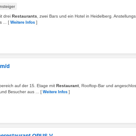
nsteiger
t drei
Restaurants
, zwei Bars und ein Hotel in Heidelberg. Anstellungs
 ...
[
]
Weitere Infos
/m/d
ebereich auf der 15. Etage mit
Restaurant
, Rooftop-Bar und angeschlo
und Besucher aus ...
[
]
Weitere Infos
rnerestaurant OPUS V