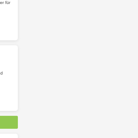
er für
nd