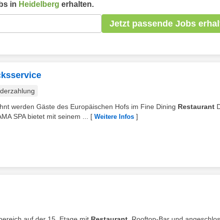
bs in
Heidelberg
erhalten.
Jetzt passende Jobs erhal
cksservice
derzahlung
wöhnt werden Gäste des Europäischen Hofs im Fine Dining
Restaurant
D
A SPA bietet mit seinem ...
[
]
Weitere Infos
ebereich auf der 15. Etage mit
Restaurant
, Rooftop-Bar und angeschlo