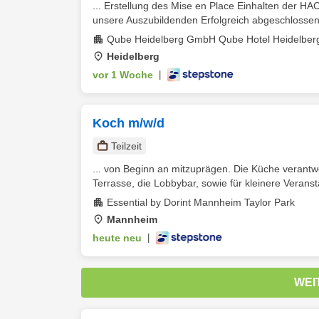
... Erstellung des Mise en Place Einhalten der HA
unsere Auszubildenden Erfolgreich abgeschlossene
Qube Heidelberg GmbH Qube Hotel Heidelber
Heidelberg
vor 1 Woche
|
Koch m/w/d
Teilzeit
... von Beginn an mitzuprägen. Die Küche verantwo
Terrasse, die Lobbybar, sowie für kleinere Veransta
Essential by Dorint Mannheim Taylor Park
Mannheim
heute neu
|
WEI