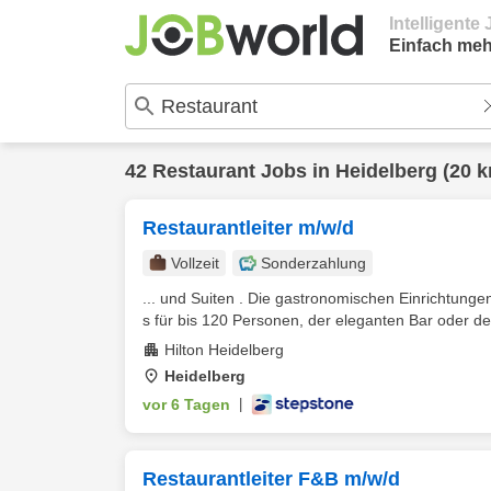
Intelligent
Einfach meh
42
Restaurant
Jobs in
Heidelberg
(20 k
Restaurantleiter m/w/d
Vollzeit
Sonderzahlung
... und Suiten . Die gastronomischen Einrichtungen
s für bis 120 Personen, der eleganten Bar oder de
Hilton Heidelberg
Heidelberg
vor 6 Tagen
|
Restaurantleiter F&B m/w/d