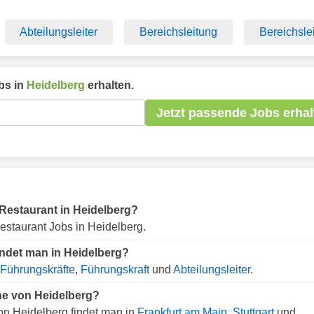
Abteilungsleiter
Bereichsleitung
Bereichslei
bs in
Heidelberg
erhalten.
Jetzt passende Jobs erhal
r Restaurant in Heidelberg?
estaurant Jobs in Heidelberg.
indet man in Heidelberg?
Führungskräfte
,
Führungskraft
und
Abteilungsleiter
.
he von Heidelberg?
n Heidelberg findet man in
Frankfurt am Main
,
Stuttgart
und