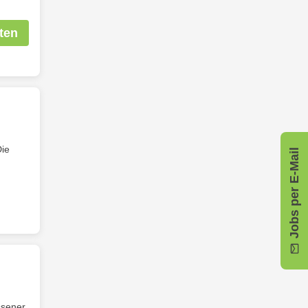
ten
ie
Jobs per E-Mail
ssener