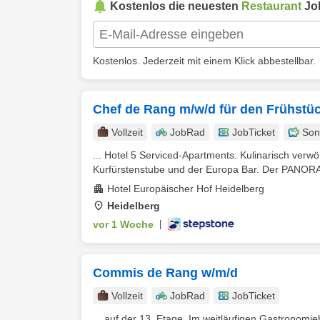
Kostenlos die neuesten
Restaurant
Jo
Kostenlos. Jederzeit mit einem Klick abbestellbar.
Chef de Rang m/w/d für den Frühstü
Vollzeit
JobRad
JobTicket
Son
... Hotel 5 Serviced-Apartments. Kulinarisch ver
Kurfürstenstube und der Europa Bar. Der PANORAM
Hotel Europäischer Hof Heidelberg
Heidelberg
vor 1 Woche
|
Commis de Rang w/m/d
Vollzeit
JobRad
JobTicket
... auf der 13. Etage. Im weitläufigen Gastronomi