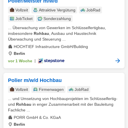
Polier/Meister m/w/d
Vollzeit
Attraktive Vergütung
JobRad
JobTicket
Sonderzahlung
... Überwachung von Gewerken im Schlüsselfertigbau,
insbesondere
Rohbau
, Ausbau und Haustechnik
Überwachung und Steuerung ...
HOCHTIEF Infrastructure GmbH/Building
Berlin
vor 1 Woche
|
Polier m/w/d Hochbau
Vollzeit
Firmenwagen
JobRad
... und Umsetzung von Hochbauprojekten im Schlüsselfertig-
und
Rohbau
in enger Zusammenarbeit mit der Bauleitung
Fachliche ...
PORR GmbH & Co. KGaA
Berlin