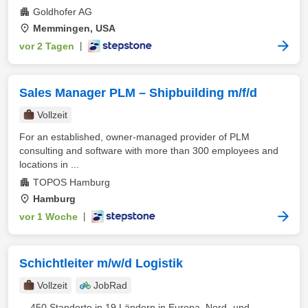
Goldhofer AG
Memmingen, USA
vor 2 Tagen
|
Sales Manager PLM – Shipbuilding m/f/d
Vollzeit
For an established, owner-managed provider of PLM
consulting and software with more than 300 employees and
locations in ...
TOPOS Hamburg
Hamburg
vor 1 Woche
|
Schichtleiter m/w/d Logistik
Vollzeit
JobRad
... 450 Standorte in 19 Ländern in Europa, Nord- und