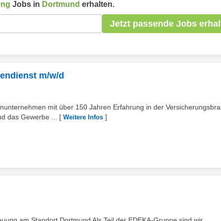
ung
Jobs in
Dortmund
erhalten.
Jetzt passende Jobs erhal
endienst m/w/d
ienunternehmen mit über 150 Jahren Erfahrung in der Versicherungsbr
nd das Gewerbe ...
[
]
Weitere Infos
reuung am Standort Dortmund Als Teil der EDEKA-Gruppe sind wir