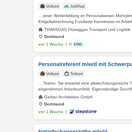
Vollzeit
JobRad
... einer Weiterbildung im Personalwesen Mehrjäh
Entgeltabrechnung Fundierte Kenntnisse im Arbeits
TRANSGAS Flüssiggas Transport und Logisti
Dortmund
vor 1 Woche
|
Personalreferent m/w/d mit Schwerp
Vollzeit
Teilzeit
... Teams. Sie erwartet eine abwechslungsreiche T
angenehmen Arbeitsumfeld. Eigenständige Durchfü
Gerber Architekten GmbH
Dortmund
vor 1 Woche
|
Notarfachangestellte m/w/d