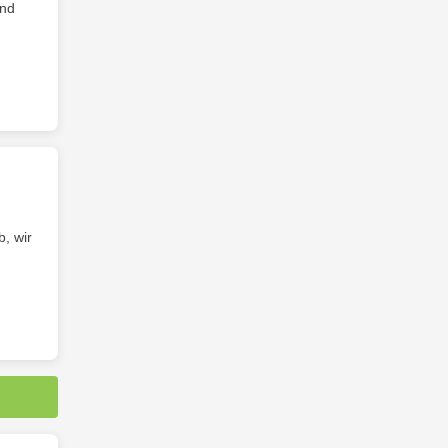
und
b, wir