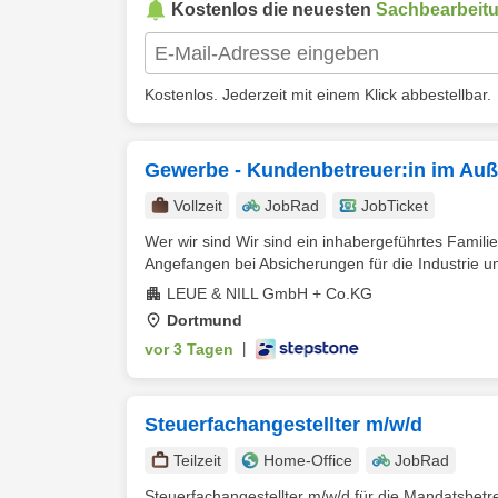
Kostenlos die neuesten
Sachbearbeit
Kostenlos. Jederzeit mit einem Klick abbestellbar.
Gewerbe - Kundenbetreuer:in im Auß
Vollzeit
JobRad
JobTicket
Wer wir sind Wir sind ein inhabergeführtes Famil
Angefangen bei Absicherungen für die Industrie u
LEUE & NILL GmbH + Co.KG
Dortmund
vor 3 Tagen
|
Steuerfachangestellter m/w/d
Teilzeit
Home-Office
JobRad
Steuerfachangestellter m/w/d für die Mandatsbet