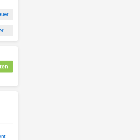
euer
er
ten
ent
.