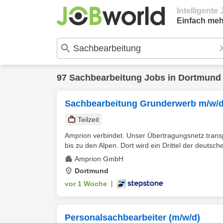
Intelligent
Einfach meh
97
Sachbearbeitung
Jobs in
Dortmund
Sachbearbeitung Grunderwerb m/w/
Teilzeit
Amprion verbindet. Unser Übertragungsnetz transp
bis zu den Alpen. Dort wird ein Drittel der deutsche
Amprion GmbH
Dortmund
vor 1 Woche
|
Personalsachbearbeiter (m/w/d)