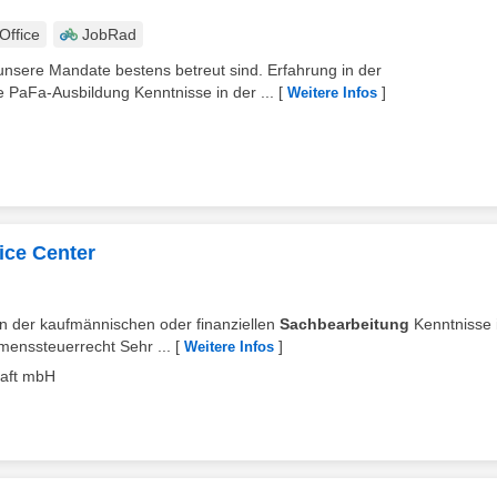
ffice
JobRad
ss unsere Mandate bestens betreut sind. Erfahrung in der
 PaFa-Ausbildung Kenntnisse in der ...
[
]
Weitere Infos
ice Center
 in der kaufmännischen oder finanziellen
Sachbearbeitung
Kenntnisse 
enssteuerrecht Sehr ...
[
]
Weitere Infos
haft mbH