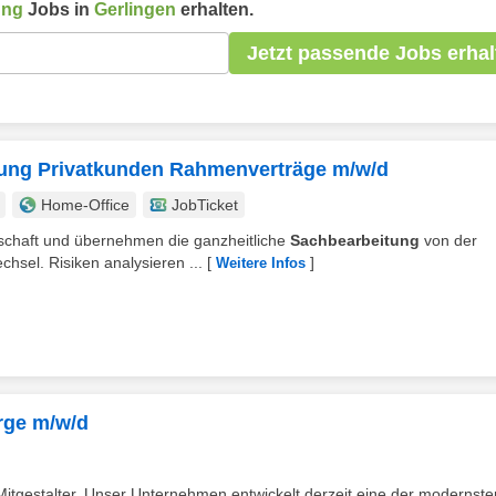
ung
Jobs in
Gerlingen
erhalten.
Jetzt passende Jobs erhal
rung Privatkunden Rahmenverträge m/w/d
Home-Office
JobTicket
tschaft und übernehmen die ganzheitliche
Sachbearbeitung
von der
chsel. Risiken analysieren ...
[
]
Weitere Infos
orge m/w/d
Mitgestalter. Unser Unternehmen entwickelt derzeit eine der modernste