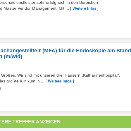
rsonaldienstleister sehr erfolgreich in den Bereichen
d Master Vendor Management. Mit ...
[
]
Weitere Infos
Fachangestellte:r (MFA) für die Endoskopie am Stand
t (m/w/d)
s Großes. Wir sind mit unseren drei Häusern „Katharinenhospital“,
s größte Klinikum in ...
[
]
Weitere Infos
R
TERE TREFFER ANZEIGEN