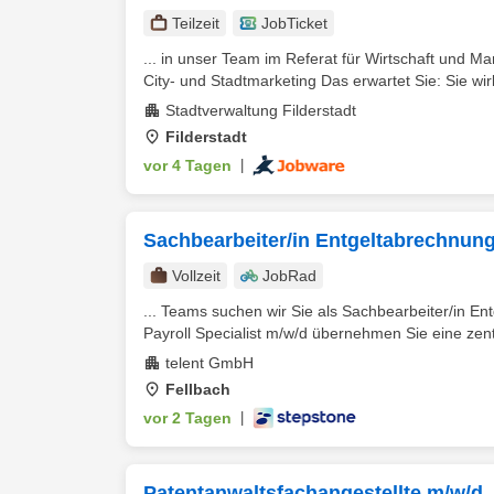
Teilzeit
JobTicket
... in unser Team im Referat für Wirtschaft und M
City- und Stadtmarketing Das erwartet Sie: Sie wi
Stadtverwaltung Filderstadt
Filderstadt
vor 4 Tagen
|
Sachbearbeiter/in Entgeltabrechnung 
Vollzeit
JobRad
... Teams suchen wir Sie als Sachbearbeiter/in Ent
Payroll Specialist m/w/d übernehmen Sie eine zentr
telent GmbH
Fellbach
vor 2 Tagen
|
Patentanwaltsfachangestellte m/w/d