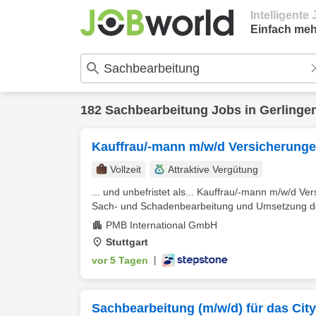
Intelligent
Einfach meh
182
Sachbearbeitung
Jobs in
Gerlinge
Kauffrau/-mann m/w/d Versicherunge
Vollzeit
Attraktive Vergütung
... und unbefristet als... Kauffrau/-mann m/w/d V
Sach- und Schadenbearbeitung und Umsetzung de
PMB International GmbH
Stuttgart
vor 5 Tagen
|
Sachbearbeitung (m/w/d) für das Cit