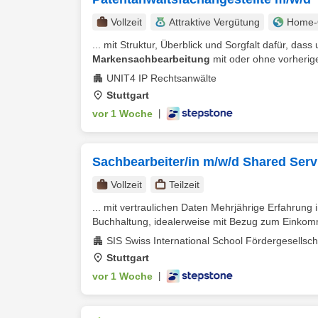
Vollzeit
Attraktive Vergütung
Home-O
... mit Struktur, Überblick und Sorgfalt dafür, da
Markensachbearbeitung
mit oder ohne vorherige
UNIT4 IP Rechtsanwälte
Stuttgart
vor 1 Woche
|
Sachbearbeiter/in m/w/d Shared Serv
Vollzeit
Teilzeit
... mit vertraulichen Daten Mehrjährige Erfahrung
Buchhaltung, idealerweise mit Bezug zum Einkomm
SIS Swiss International School Fördergesellsc
Stuttgart
vor 1 Woche
|