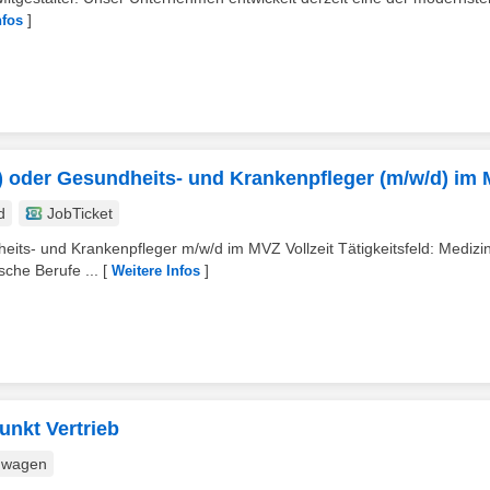
]
nfos
) oder Gesundheits- und Krankenpfleger (m/w/d) im
d
JobTicket
its- und Krankenpfleger m/w/d im MVZ Vollzeit Tätigkeitsfeld: Medizin
che Berufe ...
[
]
Weitere Infos
unkt Vertrieb
nwagen