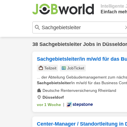
Intelligent
Einfach meh
38
Sachgebietsleiter
Jobs in
Düsseldor
Sachgebietsleiter/in m/w/d für das
Teilzeit
JobTicket
... der Abteilung Gebäudemanagement zum nächstm
Sachgebietsleiter
/in m/w/d für das Business Co
Deutsche Rentenversicherung Rheinland
Düsseldorf
vor 1 Woche
|
Center-Manager / Standortleitung in