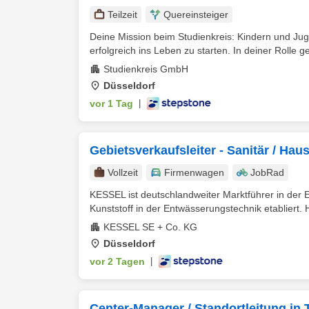
Teilzeit
Quereinsteiger
Deine Mission beim Studienkreis: Kindern und Juge
erfolgreich ins Leben zu starten. In deiner Rolle ges
Studienkreis GmbH
Düsseldorf
vor 1 Tag
|
Gebietsverkaufsleiter - Sanitär / Hau
Vollzeit
Firmenwagen
JobRad
KESSEL ist deutschlandweiter Marktführer in de
Kunststoff in der Entwässerungstechnik etabliert. He
KESSEL SE + Co. KG
Düsseldorf
vor 2 Tagen
|
Center-Manager / Standortleitung in 