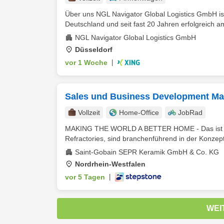
Über uns NGL Navigator Global Logistics GmbH ist
Deutschland und seit fast 20 Jahren erfolgreich am 
NGL Navigator Global Logistics GmbH
Düsseldorf
vor 1 Woche
|
Sales und Business Development Ma
Vollzeit
Home-Office
JobRad
MAKING THE WORLD A BETTER HOME - Das ist uns
Refractories, sind branchenführend in der Konzept
Saint-Gobain SEPR Keramik GmbH & Co. KG
Nordrhein-Westfalen
vor 5 Tagen
|
WEI