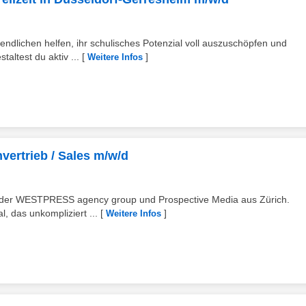
ndlichen helfen, ihr schulisches Potenzial voll auszuschöpfen und
taltest du aktiv ...
[
]
Weitere Infos
ertrieb / Sales m/w/d
hen der WESTPRESS agency group und Prospective Media aus Zürich.
, das unkompliziert ...
[
]
Weitere Infos