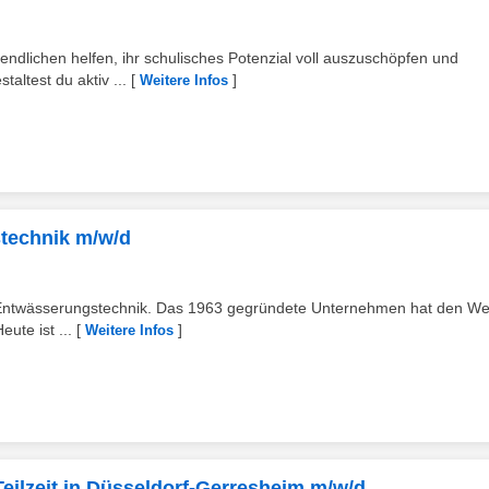
ndlichen helfen, ihr schulisches Potenzial voll auszuschöpfen und
taltest du aktiv ...
[
]
Weitere Infos
stechnik m/w/d
r Entwässerungstechnik. Das 1963 gegründete Unternehmen hat den Wer
ute ist ...
[
]
Weitere Infos
Teilzeit in Düsseldorf-Gerresheim m/w/d