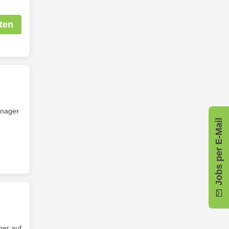
ten
nager
Jobs per E-Mail
her auf