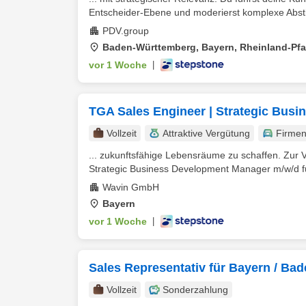
Entscheider-Ebene und moderierst komplexe Abst
PDV.group
Baden-Württemberg, Bayern, Rheinland-Pfa
vor 1 Woche
|
TGA Sales Engineer | Strategic Bus
Vollzeit
Attraktive Vergütung
Firme
... zukunftsfähige Lebensräume zu schaffen. Zur
Strategic Business Development Manager m/w/d fü
Wavin GmbH
Bayern
vor 1 Woche
|
Sales Representativ für Bayern / B
Vollzeit
Sonderzahlung