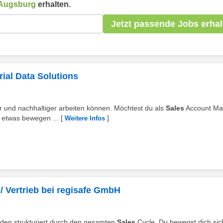
Augsburg
erhalten.
Jetzt passende Jobs erhal
ial Data Solutions
r und nachhaltiger arbeiten können. Möchtest du als
Sales
Account Ma
n etwas bewegen ...
[
]
Weitere Infos
/ Vertrieb bei regisafe GmbH
unden strukturiert durch den gesamten
Sales
Cycle. Du bewegst dich sic