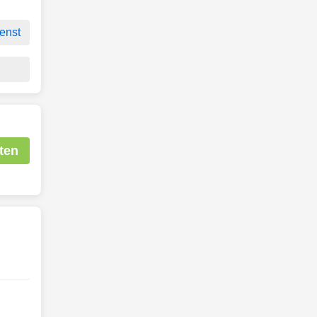
enst
ten