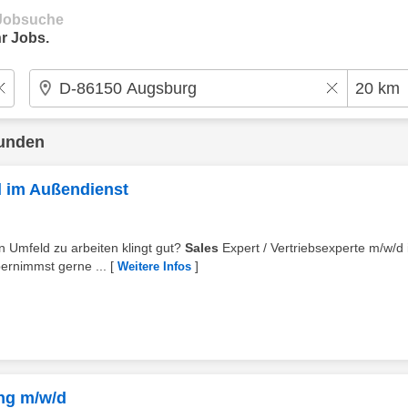
e Jobsuche
r Jobs.
funden
d im Außendienst
n Umfeld zu arbeiten klingt gut?
Sales
Expert / Vertriebsexperte m/w/d
ernimmst gerne ...
[
]
Weitere Infos
ng m/w/d