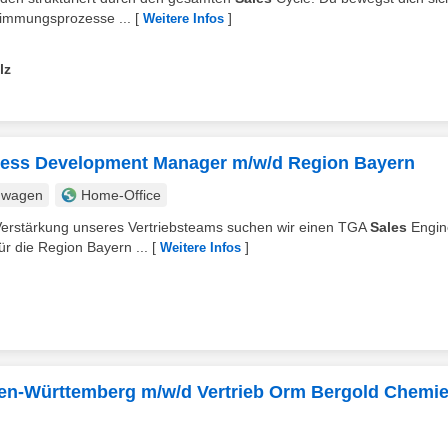
immungsprozesse ...
[
]
Weitere Infos
lz
iness Development Manager m/w/d Region Bayern
nwagen
Home-Office
 Verstärkung unseres Vertriebsteams suchen wir einen TGA
Sales
Engin
r die Region Bayern ...
[
]
Weitere Infos
aden-Württemberg m/w/d Vertrieb Orm Bergold Chemi