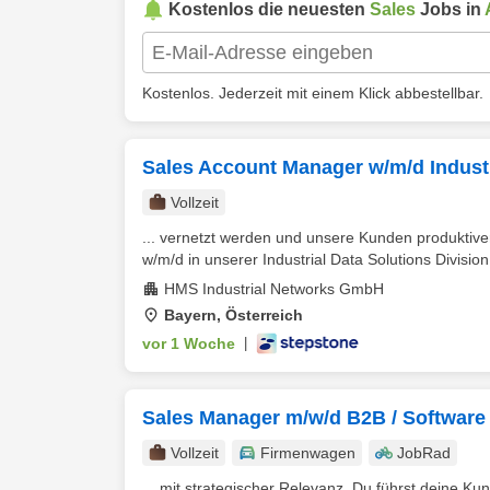
Kostenlos die neuesten
Sales
Jobs in
Kostenlos. Jederzeit mit einem Klick abbestellbar.
Sales Account Manager w/m/d Industr
Vollzeit
... vernetzt werden und unsere Kunden produktive
w/m/d in unserer Industrial Data Solutions Divisio
HMS Industrial Networks GmbH
Bayern, Österreich
vor 1 Woche
|
Sales Manager m/w/d B2B / Software 
Vollzeit
Firmenwagen
JobRad
... mit strategischer Relevanz. Du führst deine K