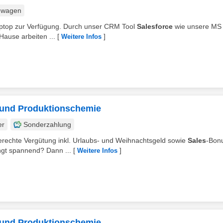
nwagen
 Laptop zur Verfügung. Durch unser CRM Tool
Salesforce
wie unsere MS 
ause arbeiten ...
[
]
Weitere Infos
- und Produktionschemie
er
Sonderzahlung
sgerechte Vergütung inkl. Urlaubs- und Weihnachtsgeld sowie
Sales
-Bon
ngt spannend? Dann ...
[
]
Weitere Infos
- und Produktionschemie