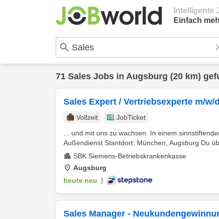
Intelligent
Einfach meh
71
Sales
Jobs in
Augsburg
(20 km) ge
Sales Expert / Vertriebsexperte m/w/
Vollzeit
JobTicket
... und mit uns zu wachsen. In einem sinnstiftende
Außendienst Stantdort: München, Augsburg Du üb
SBK Siemens-Betriebskrankenkasse
Augsburg
heute neu
|
Sales Manager - Neukundengewinnu