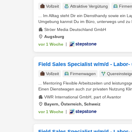
Vollzeit
Attraktive Vergütung
Firme
... Im Alltag steht Dir ein Diensthandy sowie ein
Umgebung kannst Du im Büro, unterwegs und zu H
Ströer Media Deutschland GmbH
Augsburg
vor 1 Woche
|
Field Sales Specialist w/m/d - Labor
Vollzeit
Firmenwagen
Quereinsteig
... Mentoring Flexible Arbeitszeiten und leistung
Einen Dienstwagen auch zur privaten Nutzung Kli
VWR International GmbH, part of Avantor
Bayern, Österreich, Schweiz
vor 1 Woche
|
Field Sales Specialist w/m/d - Labor