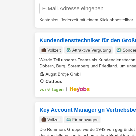
Kostenlos. Jederzeit mit einem Klick abbestellbar.
Kundendiensttechniker für den Groß
Vollzeit
Attraktive Vergütung
Sonde
Werde Teil unseres Teams als Kundendiensttechnik
Döbern, Burg, Spremberg und Friedland, um unse
Augst Brötje GmbH
Cottbus
vor 6 Tagen
|
Key Account Manager gn Vertriebsb
Vollzeit
Firmenwagen
Die Remmers Gruppe wurde 1949 von gegründet un
die Herstellung von bauchemischen Produkten, Hol