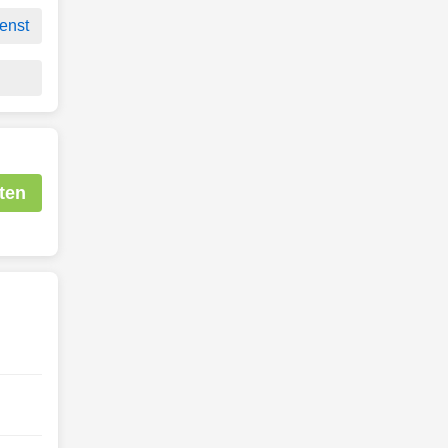
enst
ten