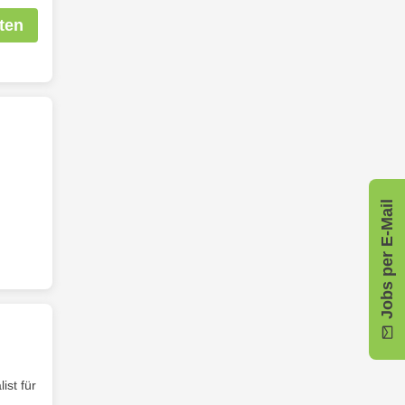
ten
Jobs per E-Mail
st für