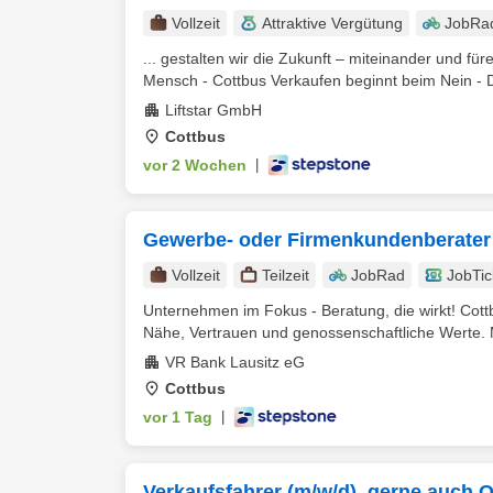
Vollzeit
Attraktive Vergütung
JobRa
... gestalten wir die Zukunft – miteinander und fü
Mensch - Cottbus Verkaufen beginnt beim Nein - D
Liftstar GmbH
Cottbus
vor 2 Wochen
|
Gewerbe- oder Firmenkundenberater
Vollzeit
Teilzeit
JobRad
JobTic
Unternehmen im Fokus - Beratung, die wirkt! Cottbu
Nähe, Vertrauen und genossenschaftliche Werte. M
VR Bank Lausitz eG
Cottbus
vor 1 Tag
|
Verkaufsfahrer (m/w/d), gerne auch Q