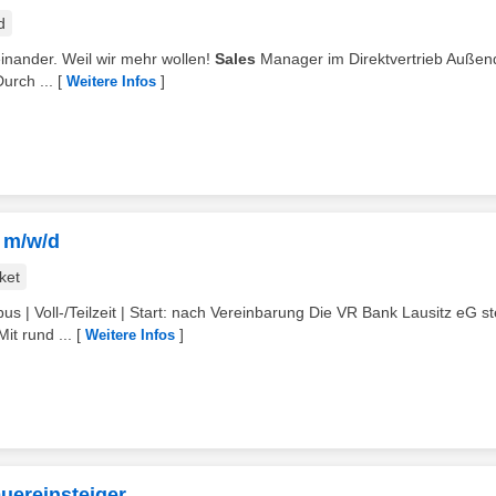
d
reinander. Weil wir mehr wollen!
Sales
Manager im Direktvertrieb Außen
urch ...
[
]
Weitere Infos
 m/w/d
ket
s | Voll-/Teilzeit | Start: nach Vereinbarung Die VR Bank Lausitz eG st
it rund ...
[
]
Weitere Infos
uereinsteiger