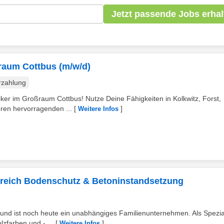
Jetzt passende Jobs erhal
raum Cottbus (m/w/d)
rzahlung
er im Großraum Cottbus! Nutze Deine Fähigkeiten in Kolkwitz, Forst,
ren hervorragenden ...
[
]
Weitere Infos
ereich Bodenschutz & Betoninstandsetzung
d ist noch heute ein unabhängiges Familienunternehmen. Als Speziali
zfarben und - ...
[
]
Weitere Infos