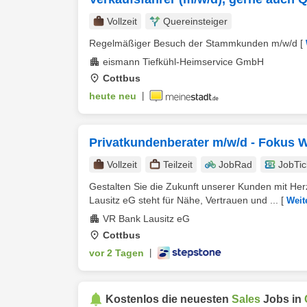
Vollzeit
Quereinsteiger
Regelmäßiger Besuch der Stammkunden m/w/d
[
eismann Tiefkühl-Heimservice GmbH
Cottbus
heute neu
|
Privatkundenberater m/w/d - Fokus
Vollzeit
Teilzeit
JobRad
JobTic
Gestalten Sie die Zukunft unserer Kunden mit Herz
Lausitz eG steht für Nähe, Vertrauen und ...
[
Weit
VR Bank Lausitz eG
Cottbus
vor 2 Tagen
|
Kostenlos die neuesten
Sales
Jobs in