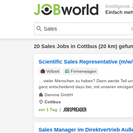
Intelligent
Einfach meh
20
Sales
Jobs in
Cottbus
(20 km) gefu
Scientific Sales Representative (m/w
Vollzeit
Firmenwagen
... vieler Menschen zu haben? Dann werde Teil un
ganz entscheidend dazu bei, mit unseren einzigart
Danone GmbH
Cottbus
vor 1 Tag
|
Sales Manager im Direktvertrieb Auß