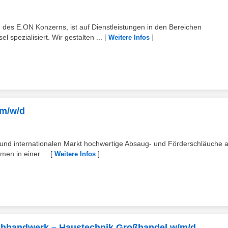
es E.ON Konzerns, ist auf Dienstleistungen in den Bereichen
pezialisiert. Wir gestalten ...
[
]
Weitere Infos
 m/w/d
n und internationalen Markt hochwertige Absaug- und Förderschläuche 
en in einer ...
[
]
Weitere Infos
achhandwerk – Haustechnik Großhandel w/m/d