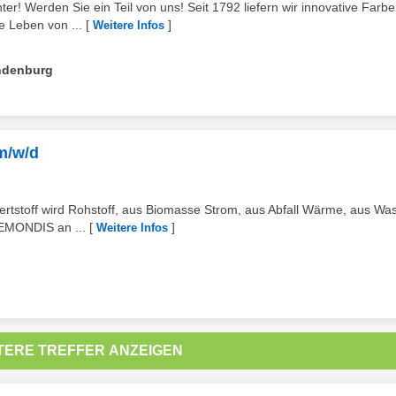
! Werden Sie ein Teil von uns! Seit 1792 liefern wir innovative Farbe
e Leben von ...
[
]
Weitere Infos
ndenburg
m/w/d
rtstoff wird Rohstoff, aus Biomasse Strom, aus Abfall Wärme, aus Wa
REMONDIS an ...
[
]
Weitere Infos
TERE TREFFER ANZEIGEN