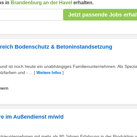
s in
Brandenburg an der Havel
erhalten.
Jetzt passende Jobs erhal
ereich Bodenschutz & Betoninstandsetzung
d ist noch heute ein unabhängiges Familienunternehmen. Als Speziali
zfarben und - ...
[
]
Weitere Infos
mern
are im Außendienst m/w/d
ustrieunternehmen mit mehr als 80 Jahren Erfahrung in der Produktion 