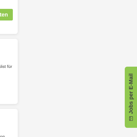
ten
st für
Jobs per E-Mail
von