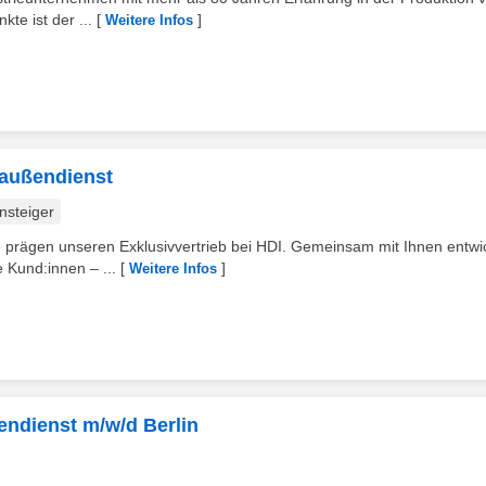
e ist der ...
[
]
Weitere Infos
saußendienst
nsteiger
e prägen unseren Exklusivvertrieb bei HDI. Gemeinsam mit Ihnen entwi
 Kund:innen – ...
[
]
Weitere Infos
endienst m/w/d Berlin