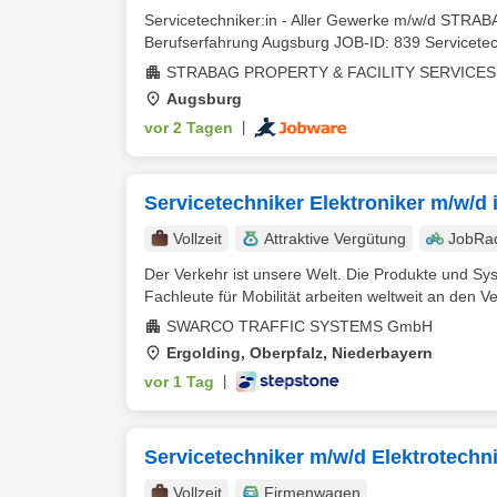
Servicetechniker:in - Aller Gewerke m/w/d ST
Berufserfahrung Augsburg JOB-ID: 839 Servicetechn
STRABAG PROPERTY & FACILITY SERVICE
Augsburg
vor 2 Tagen
|
Servicetechniker Elektroniker m/w/d
Vollzeit
Attraktive Vergütung
JobRa
Der Verkehr ist unsere Welt. Die Produkte und S
Fachleute für Mobilität arbeiten weltweit an den V
SWARCO TRAFFIC SYSTEMS GmbH
Ergolding, Oberpfalz, Niederbayern
vor 1 Tag
|
Servicetechniker m/w/d Elektrotechn
Vollzeit
Firmenwagen