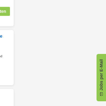
ten
ie
nd
Jobs per E-Mail