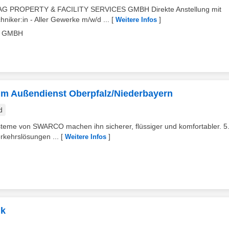
RABAG PROPERTY & FACILITY SERVICES GMBH Direkte Anstellung mit
iker:in - Aller Gewerke m/w/d ...
[
]
Weitere Infos
S GMBH
 im Außendienst Oberpfalz/Niederbayern
d
ysteme von SWARCO machen ihn sicherer, flüssiger und komfortabler. 5
erkehrslösungen ...
[
]
Weitere Infos
ik