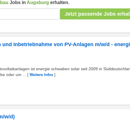
kbau
Jobs in
Augsburg
erhalten.
Jetzt passende Jobs erhal
on und Inbetriebnahme von PV-Anlagen m/w/d - energ
otovoltaikanlagen ist energie schwaben solar seit 2009 in Süddeutschla
be oder um ...
[
]
Weitere Infos
m/w/d)