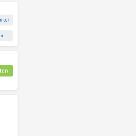
iker
ur
ten