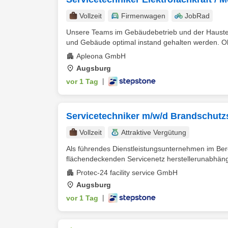
Vollzeit
Firmenwagen
JobRad
Unsere Teams im Gebäudebetrieb und der Haustechn
und Gebäude optimal instand gehalten werden. Ob
Apleona GmbH
Augsburg
vor 1 Tag
|
Servicetechniker m/w/d Brandschut
Vollzeit
Attraktive Vergütung
Als führendes Dienstleistungsunternehmen im Be
flächendeckenden Servicenetz herstellerunabhängi
Protec-24 facility service GmbH
Augsburg
vor 1 Tag
|