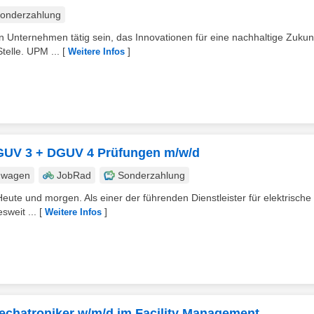
onderzahlung
 Unternehmen tätig sein, das Innovationen für eine nachhaltige Zukun
telle. UPM ...
[
]
Weitere Infos
 DGUV 3 + DGUV 4 Prüfungen m/w/d
nwagen
JobRad
Sonderzahlung
eute und morgen. Als einer der führenden Dienstleister für elektrische
sweit ...
[
]
Weitere Infos
Mechatroniker w/m/d im Facility Management