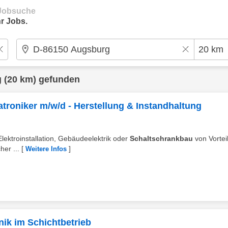
e Jobsuche
r Jobs.
g
(20 km) gefunden
chatroniker m/w/d - Herstellung & Instandhaltung
Elektroinstallation, Gebäudeelektrik oder
Schaltschrankbau
von Vortei
her ...
[
]
Weitere Infos
nik im Schichtbetrieb