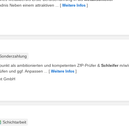
nis Neben einem attraktiven ...
[
]
Weitere Infos
Sonderzahlung
tpunkt als ambitionierten und kompetenten ZfP-Prüfer &
Schleifer
m/w/
fen und ggf. Anpassen ...
[
]
Weitere Infos
ant GmbH
Schichtarbeit