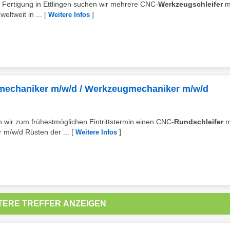
e Fertigung in Ettlingen suchen wir mehrere CNC-
Werkzeugschleifer
m
ltweit in ...
[
]
Weitere Infos
emechaniker m/w/d / Werkzeugmechaniker m/w/d
n wir zum frühestmöglichen Eintrittstermin einen CNC-
Rundschleifer
m
m/w/d Rüsten der ...
[
]
Weitere Infos
TERE TREFFER ANZEIGEN