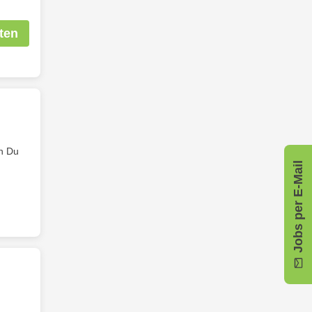
ten
n Du
Jobs per E-Mail