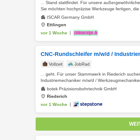
... Stand stattfindet. Für unsere außergewöhnlich
Sie möchten hochpräzise Werkzeuge fertigen, die we
ISCAR Germany GmbH
Ettlingen
vor 1 Woche
|
CNC-Rundschleifer m/w/d / Industri
Vollzeit
JobRad
... geht. Für unser Stammwerk in Riederich suche
Industriemechaniker m/w/d / Werkzeugmechaniker 
botek Präzisionsbohrtechnik GmbH
Riederich
vor 1 Woche
|
WEI