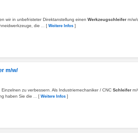
n wir in unbefristeter Direktanstellung einen
Werkzeugschleifer
m/w/
neidwerkzeuge, die ...
[
]
Weitere Infos
er m/w/
en Einzelnen zu verbessern. Als Industriemechaniker / CNC
Schleifer
m/
g haben Sie die ...
[
]
Weitere Infos