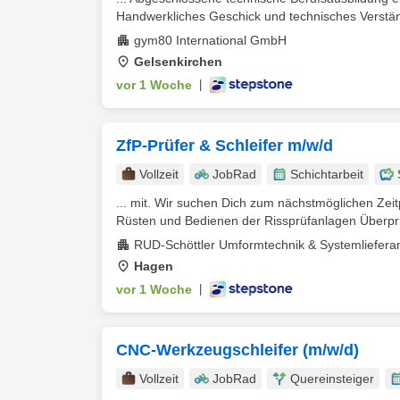
Handwerkliches Geschick und technisches Verständ
gym80 International GmbH
Gelsenkirchen
vor 1 Woche
|
ZfP-Prüfer & Schleifer m/w/d
Vollzeit
JobRad
Schichtarbeit
... mit. Wir suchen Dich zum nächstmöglichen Zei
Rüsten und Bedienen der Rissprüfanlagen Überprü
RUD-Schöttler Umformtechnik & Systemliefer
Hagen
vor 1 Woche
|
CNC-Werkzeugschleifer (m/w/d)
Vollzeit
JobRad
Quereinsteiger