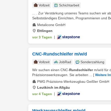
Vollzeit
Schichtarbeit
... . Zur Verstärkung unseres Teams suchen wir ab 
Selbstständiges Einrichten, Programmieren und 
Metalicone GmbH
Ettlingen
vor 3 Tagen
|
CNC-Rundschleifer m/w/d
Vollzeit
JobRad
Sonderzahlung
Wir suchen einen CNC-
Rundschleifer
m/w/d für 
Präzisionswerkzeugen. Sie arbeiten ...
[
Weitere In
PWG Präzisions-Werkzeugbau Geißler GmbH
Leutkirch im Allgäu
vor 4 Tagen
|
Werkzeugschleifer m/w/d