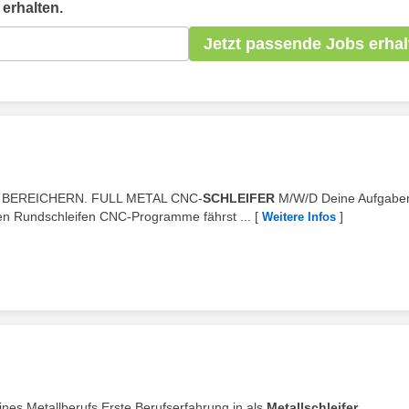
erhalten.
Jetzt passende Jobs erhal
 BEREICHERN. FULL METAL CNC-
SCHLEIFER
M/W/D Deine Aufgabe
n Rundschleifen CNC-Programme fährst ...
[
]
Weitere Infos
nes Metallberufs Erste Berufserfahrung in als
Metallschleifer