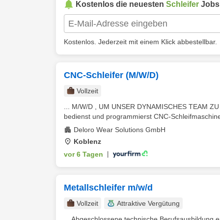
Kostenlos die neuesten
Schleifer
Jobs 
Kostenlos. Jederzeit mit einem Klick abbestellbar.
CNC-Schleifer (M/W/D)
Vollzeit
... M/W/D , UM UNSER DYNAMISCHES TEAM ZU
bedienst und programmierst CNC-Schleifmaschine
Deloro Wear Solutions GmbH
Koblenz
vor 6 Tagen
|
Metallschleifer m/w/d
Vollzeit
Attraktive Vergütung
... Abgeschlossene technische Berufsausbildung ei