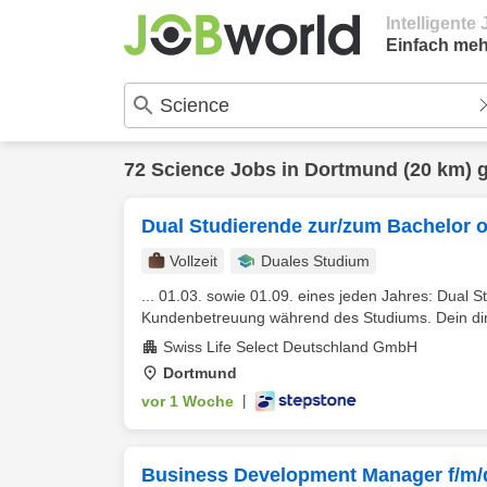
Intelligent
Einfach meh
72
Science
Jobs in
Dortmund
(20 km) 
Dual Studierende zur/zum Bachelor o
Vollzeit
Duales Studium
... 01.03. sowie 01.09. eines jeden Jahres: Dual 
Kundenbetreuung während des Studiums. Dein dire
Swiss Life Select Deutschland GmbH
Dortmund
vor 1 Woche
|
Business Development Manager f/m/d