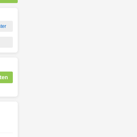
ter
ten