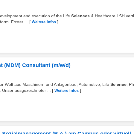
 development and execution of the Life
Sciences
& Healthcare LSH verti
form. Foster ...
[
]
Weitere Infos
t (MDM) Consultant (m/w/d)
er Welt aus Maschinen- und Anlagenbau, Automotive, Life
Science
, P
 Unser ausgezeichneter ...
[
]
Weitere Infos
 Sozialmanagement (B.A.) am Campus oder virtuell