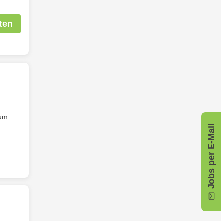
ten
ium
Jobs per E-Mail