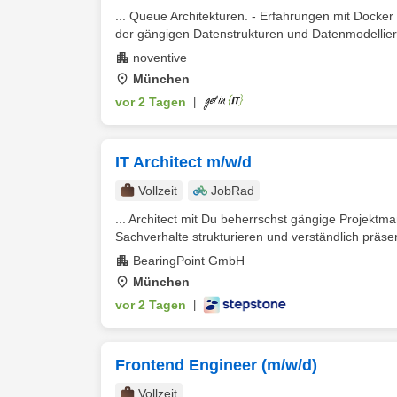
... Queue Architekturen. - Erfahrungen mit Docke
der gängigen Datenstrukturen und Datenmodellieru
noventive
München
vor 2 Tagen
|
IT Architect m/w/d
Vollzeit
JobRad
... Architect mit Du beherrschst gängige Projekt
Sachverhalte strukturieren und verständlich präse
BearingPoint GmbH
München
vor 2 Tagen
|
Frontend Engineer (m/w/d)
Vollzeit