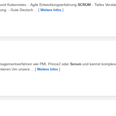
r und Kubernetes. - Agile Entwicklungserfahrung
SCRUM
- Tiefes Verstä
ng. - Gute Deutsch ...
[
]
Weitere Infos
managementverfahren wie PMI, Prince2 oder
Scrum
und kannst komplex
ntieren Um unsere ...
[
]
Weitere Infos