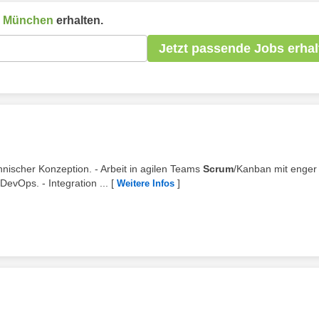
n
München
erhalten.
Jetzt passende Jobs erhal
hnischer Konzeption. - Arbeit in agilen Teams
Scrum
/Kanban mit enger
vOps. - Integration ...
[
]
Weitere Infos