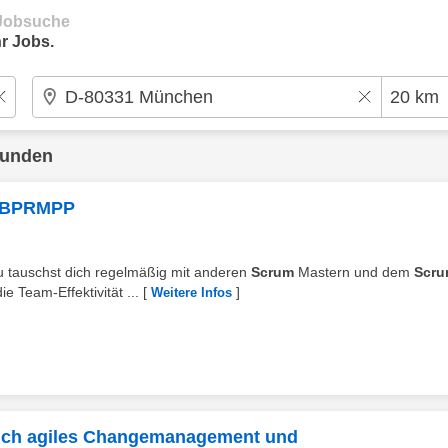
e Jobsuche
r Jobs.
funden
| BPRMPP
Du tauschst dich regelmäßig mit anderen
Scrum
Mastern und dem
Scr
 Team-Effektivität ...
[
]
Weitere Infos
eich agiles Changemanagement und