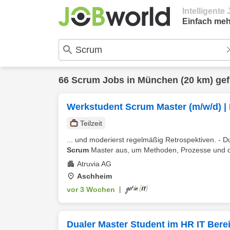
Intelligent
Einfach meh
66
Scrum
Jobs in
München
(20 km) ge
Werkstudent Scrum Master (m/w/d) 
Teilzeit
... und moderierst regelmäßig Retrospektiven. - 
Scrum
Master aus, um Methoden, Prozesse und die
Atruvia AG
Aschheim
vor 3 Wochen
|
Dualer Master Student im HR IT Ber