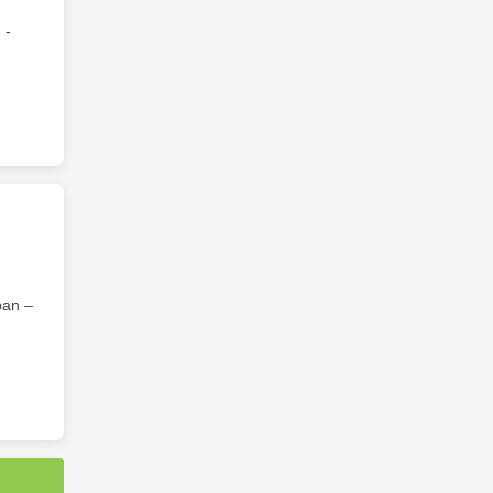
 -
an –