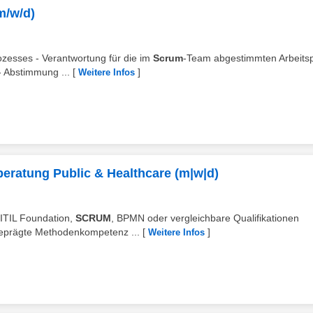
m/w/d)
ozesses - Verantwortung für die im
Scrum
-Team abgestimmten Arbeits
- Abstimmung ...
[
]
Weitere Infos
beratung Public & Healthcare (m|w|d)
, ITIL Foundation,
SCRUM
, BPMN oder vergleichbare Qualifikationen
geprägte Methodenkompetenz ...
[
]
Weitere Infos