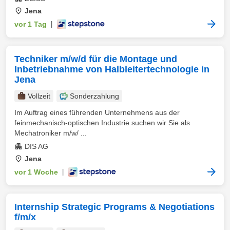
Jena
vor 1 Tag
|
Techniker m/w/d für die Montage und
Inbetriebnahme von Halbleitertechnologie in
Jena
Vollzeit
Sonderzahlung
Im Auftrag eines führenden Unternehmens aus der
feinmechanisch-optischen Industrie suchen wir Sie als
Mechatroniker m/w/ ...
DIS AG
Jena
vor 1 Woche
|
Internship Strategic Programs & Negotiations
f/m/x