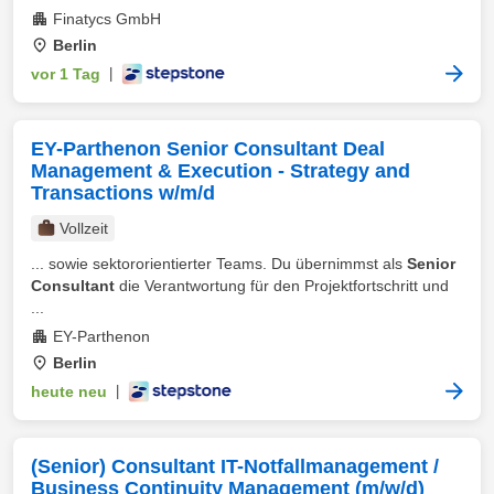
Finatycs GmbH
Berlin
vor 1 Tag
|
EY-Parthenon Senior Consultant Deal
Management & Execution - Strategy and
Transactions w/m/d
Vollzeit
... sowie sektororientierter Teams. Du übernimmst als
Senior
Consultant
die Verantwortung für den Projektfortschritt und
...
EY-Parthenon
Berlin
heute neu
|
(Senior) Consultant IT-Notfallmanagement /
Business Continuity Management (m/w/d)