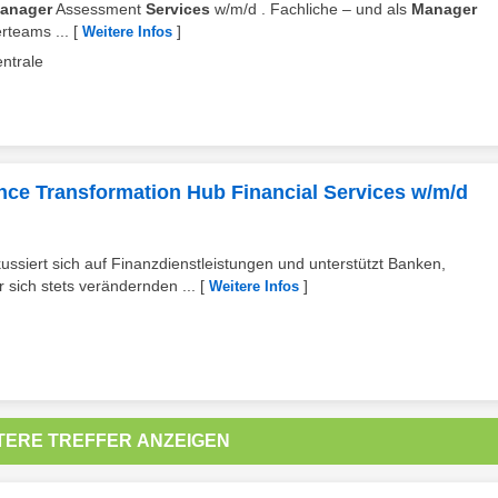
anager
Assessment
Services
w/m/d . Fachliche – und als
Manager
rteams ...
[
]
Weitere Infos
ntrale
nce Transformation Hub Financial Services w/m/d
ussiert sich auf Finanzdienstleistungen und unterstützt Banken,
r sich stets verändernden ...
[
]
Weitere Infos
TERE TREFFER ANZEIGEN