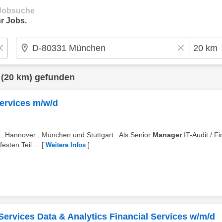
e Jobsuche
r Jobs.
(20 km) gefunden
Services m/w/d
rg , Hannover , München und Stuttgart . Als Senior
Manager
IT-Audit / Fi
sten Teil ...
[
]
Weitere Infos
Services Data & Analytics Financial Services w/m/d