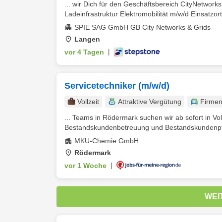
... wir Dich für den Geschäftsbereich CityNetwor
Ladeinfrastruktur Elektromobilität m/w/d Einsatzor
SPIE SAG GmbH GB City Networks & Grids
Langen
vor 4 Tagen
|
Servicetechniker (m/w/d)
Vollzeit
Attraktive Vergütung
Firme
... Teams in Rödermark suchen wir ab sofort in Vol
Bestandskundenbetreuung und Bestandskundenpfl
MKU-Chemie GmbH
Rödermark
vor 1 Woche
|
WEI