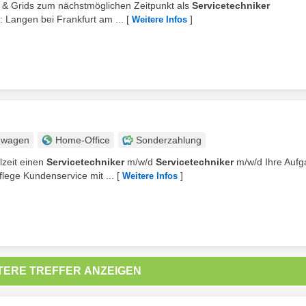
ks & Grids zum nächstmöglichen Zeitpunkt als
Servicetechniker
t: Langen bei Frankfurt am ...
[
]
Weitere Infos
nwagen
Home-Office
Sonderzahlung
lzeit einen
Servicetechniker
m/w/d
Servicetechniker
m/w/d Ihre Aufg
ege Kundenservice mit ...
[
]
Weitere Infos
TERE TREFFER ANZEIGEN