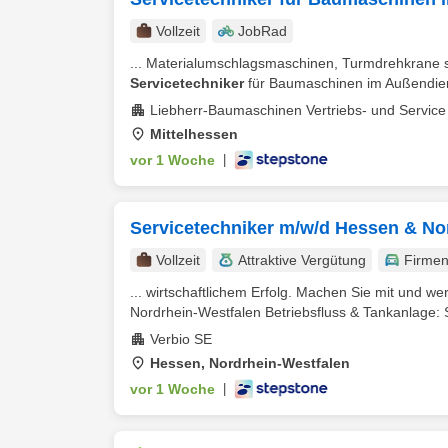
Vollzeit
JobRad
... Materialumschlagsmaschinen, Turmdrehkrane s
Servicetechniker
für Baumaschinen im Außendiens
Liebherr-Baumaschinen Vertriebs- und Servi
Mittelhessen
vor 1 Woche
|
Servicetechniker m/w/d Hessen & No
Vollzeit
Attraktive Vergütung
Firme
... wirtschaftlichem Erfolg. Machen Sie mit und w
Nordrhein-Westfalen Betriebsfluss & Tankanlage: Si
Verbio SE
Hessen, Nordrhein-Westfalen
vor 1 Woche
|