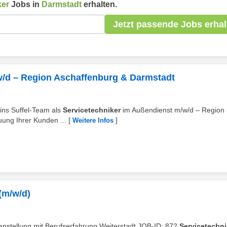
ker
Jobs in
Darmstadt
erhalten.
Jetzt passende Jobs erhal
w/d – Region Aschaffenburg & Darmstadt
ins Suffel-Team als
Servicetechniker
im Außendienst m/w/d – Region
uung Ihrer Kunden ...
[
]
Weitere Infos
(m/w/d)
stellung mit Berufserfahrung Weiterstadt JOB-ID: 872
Servicetechni