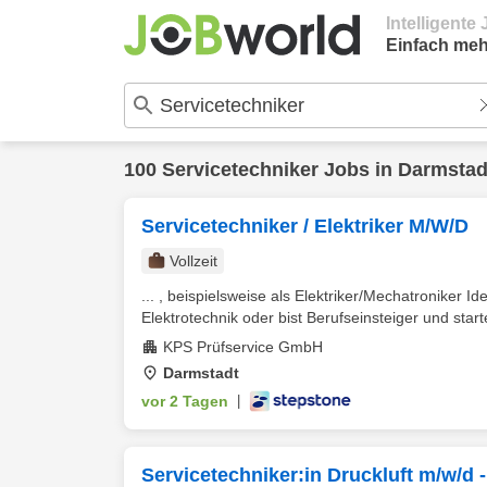
Intelligent
Einfach meh
100
Servicetechniker
Jobs in
Darmstad
Servicetechniker / Elektriker M/W/D
Vollzeit
... , beispielsweise als Elektriker/Mechatroniker I
Elektrotechnik oder bist Berufseinsteiger und starte
KPS Prüfservice GmbH
Darmstadt
vor 2 Tagen
|
Servicetechniker:in Druckluft m/w/d 