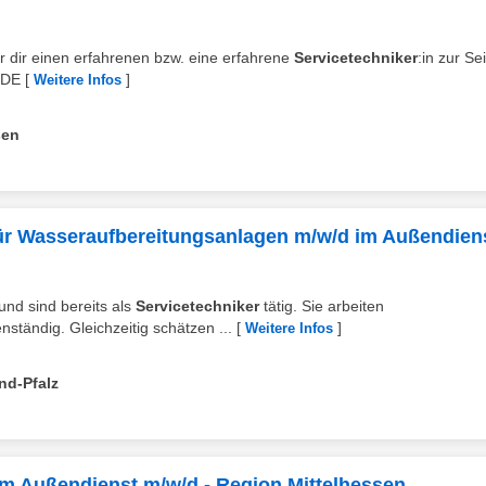
wir dir einen erfahrenen bzw. eine erfahrene
Servicetechniker
:in zur Sei
_DE
[
]
Weitere Infos
sen
für Wasseraufbereitungsanlagen m/w/d im Außendien
 und sind bereits als
Servicetechniker
tätig. Sie arbeiten
ständig. Gleichzeitig schätzen ...
[
]
Weitere Infos
nd-Pfalz
im Außendienst m/w/d - Region Mittelhessen