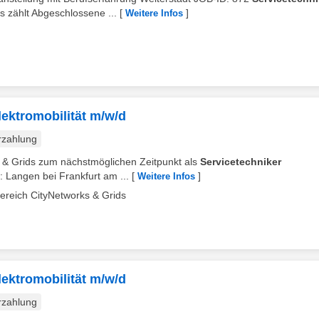
 zählt Abgeschlossene ...
[
]
Weitere Infos
lektromobilität m/w/d
rzahlung
ks & Grids zum nächstmöglichen Zeitpunkt als
Servicetechniker
t: Langen bei Frankfurt am ...
[
]
Weitere Infos
ereich CityNetworks & Grids
lektromobilität m/w/d
rzahlung