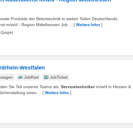
owie Produkte der Betontechnik in weiten Teilen Deutschlands.
t m/w/d - Region Mittelhessen Job ...
[
]
Weitere Infos
ce GmbH
rdrhein-Westfalen
nwagen
JobRad
JobTicket
erden Sie Teil unseres Teams als:
Servicetechniker
m/w/d in Hessen &
cherstellung eines ...
[
]
Weitere Infos