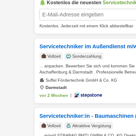
Kostenlos die neuesten
Servicetechni
Kostenlos. Jederzeit mit einem Klick abbestellbar.
Servicetechniker im Außendienst m/
Vollzeit
Sonderzahlung
... anpacken. Bewerben Sie sich und kommen Sie 
Aschaffenburg & Darmstadt . Professionelle Betre
Suffel Fördertechnik GmbH & Co. KG
Darmstadt
vor 2 Wochen
|
Servicetechniker:in - Baumaschinen 
Vollzeit
Attraktive Vergütung
... m/w/d STRABAG BMTI GMBH & CO. KG Direktan