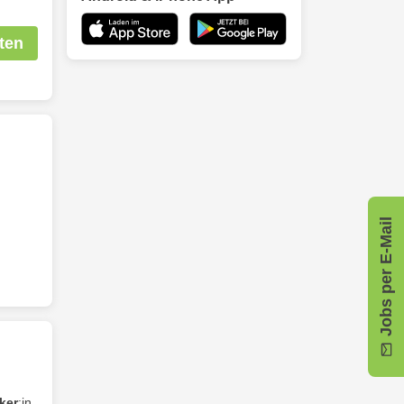
ten
Jobs per E-Mail
ker
:in