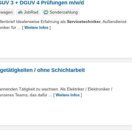
 DGUV 3 + DGUV 4 Prüfungen m/w/d
nwagen
JobRad
Sonderzahlung
sellenbrief Idealerweise Erfahrung als
Servicetechniker
, Außendienst-
niker für ...
[
]
Weitere Infos
etätigkeiten / ohne Schichtarbeit
annenden Tätigkeit zu wachsen. Als Elektriker / Elektroniker /
 unseres Teams, das dafür ...
[
]
Weitere Infos