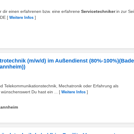
wir dir einen erfahrenen bzw. eine erfahrene
Servicetechniker
:in zur Sei
_DE
[
]
Weitere Infos
ektrotechnik (m/w/d) im Außendienst (80%-100%)(Bade
Mannheim))
 und Telekommunikationstechnik, Mechatronik oder Erfahrung als
t wünschenswert Du hast ein ...
[
]
Weitere Infos
 Mannheim