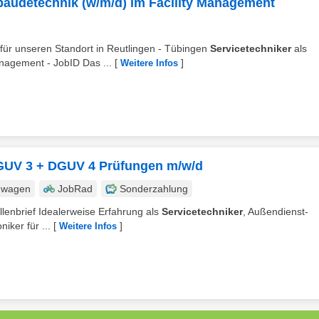
ebäudetechnik (w/m/d) im Facility Management
 für unseren Standort in Reutlingen - Tübingen
Servicetechniker
als
nagement - JobID Das ...
[
]
Weitere Infos
 DGUV 3 + DGUV 4 Prüfungen m/w/d
nwagen
JobRad
Sonderzahlung
sellenbrief Idealerweise Erfahrung als
Servicetechniker
, Außendienst-
niker für ...
[
]
Weitere Infos