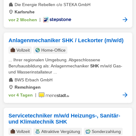
Die Energie Rebellen c/o STEKA GmbH
Karlsruhe
vor 2 Wochen
|
Anlagenmechaniker SHK / Leckorter (m/w/d)
Vollzeit
Home-Office
... Ihrer regionalen Umgebung. Abgeschlossene
Berufsausbildung als: Anlagenmechaniker
SHK
m/w/d Gas-
und Wasserinstallateur ...
BWS Erbach GmbH
Remchingen
vor 4 Tagen
|
Servicetechniker m/w/d Heizungs-, Sanitär-
und Klimatechnik SHK
Vollzeit
Attraktive Vergütung
Sonderzahlung