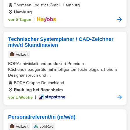
Thomsen Logistics GmbH Hamburg
Hamburg
vor 5 Tagen
|
Technischer Systemplaner / CAD-Zeichner
m/w/d Skandinavien
Vollzeit
BORA entwickelt und produziert Premium-
Kücheneinbaugeräte mit intelligenten Technologien, hohem
Designanspruch und ...
BORA Gruppe Deutschland
Raubling bei Rosenheim
vor 1 Woche
|
Personalreferent/in (m/w/d)
Vollzeit
JobRad