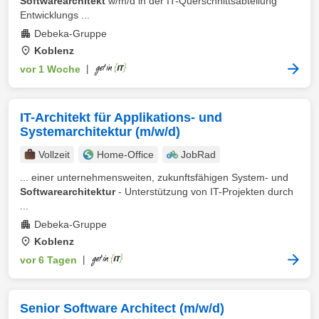
Softwarearchitekt
w/m/d in der IT-Querschnittsabteilung
Entwicklungs ...
Debeka-Gruppe
Koblenz
vor 1 Woche
|
IT-Architekt für Applikations- und
Systemarchitektur (m/w/d)
Vollzeit
Home-Office
JobRad
... einer unternehmensweiten, zukunftsfähigen System- und
Softwarearchitektur
- Unterstützung von IT-Projekten durch
...
Debeka-Gruppe
Koblenz
vor 6 Tagen
|
Senior Software Architect (m/w/d)